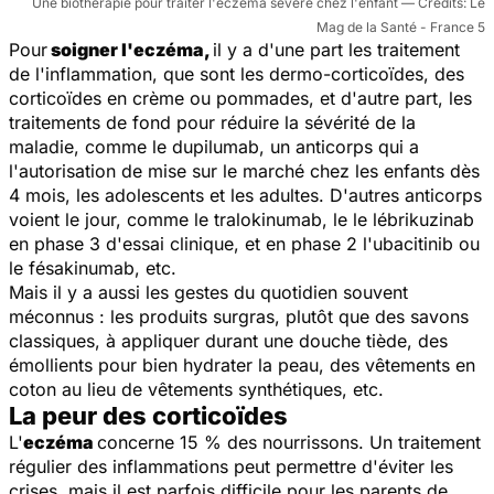
Une biothérapie pour traiter l'eczéma sévère chez l'enfant
Le
Mag de la Santé - France 5
Pour
soigner l'eczéma,
il y a d'une part les traitement
de l'inflammation, que sont les dermo-corticoïdes, des
corticoïdes en crème ou pommades, et d'autre part, les
traitements de fond pour réduire la sévérité de la
maladie, comme le dupilumab, un anticorps qui a
l'autorisation de mise sur le marché chez les enfants dès
4 mois, les adolescents et les adultes. D'autres anticorps
voient le jour, comme le tralokinumab, le le lébrikuzinab
en phase 3 d'essai clinique, et en phase 2 l'ubacitinib ou
le fésakinumab, etc.
Mais il y a aussi les gestes du quotidien souvent
méconnus : les produits surgras, plutôt que des savons
classiques, à appliquer durant une douche tiède, des
émollients pour bien hydrater la peau, des vêtements en
coton au lieu de vêtements synthétiques, etc.
La peur des corticoïdes
L'
eczéma
concerne 15 % des nourrissons. Un traitement
régulier des inflammations peut permettre d'éviter les
crises, mais il est parfois difficile pour les parents de