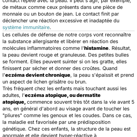
contact répété avec la peau. Il peut s'agir, par exemple,
de métaux comme ceux présents dans une pièce de
monnaie ou un bouton de jean. Le contact finit par
déclencher une réaction excessive et inadaptée du
système immunitaire
.
Les cellules de défense de notre corps vont reconnaître
la substance allergisante et libérer en réaction des
molécules inflammatoires comme l'
histamine
. Résultat,
la peau devient rouge et granuleuse. Des petites bulles
se forment. Elles peuvent suinter si on les gratte, elles
finissent par sécher et donner des croûtes. Quand
l'
eczéma devient chronique
, la peau s'épaissit et prend
un aspect de lichen grisâtre ou brun.
Très fréquent chez les enfants mais touchant aussi les
adultes, l'
eczéma atopique, ou dermatite
atopique,
commence souvent très tôt dans la vie avant 5
ans, en général d'abord au visage avant de toucher les
"pliures" comme les genoux et les coudes. Dans ce cas,
la maladie est favorisée par une prédisposition
génétique. Chez ces enfants, la structure de la peau est
anormale et elle devient hyper-réactive à