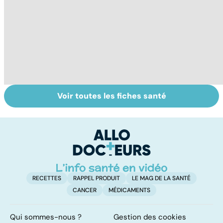
Voir toutes les fiches santé
Prurit,
Mal de dos : les
Le
démangeaisons :
solutions pour
l'
au secours, j'ai la
soulager un
c
peau qui gratte !
lumbago
in
RECETTES
RAPPEL PRODUIT
LE MAG DE LA SANTÉ
CANCER
MÉDICAMENTS
Qui sommes-nous ?
Gestion des cookies