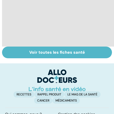
Voir toutes les fiches santé
Tout savoir sur le
Prurit,
N
vitiligo
démangeaisons :
le
au secours, j'ai la
m
peau qui gratte !
RECETTES
RAPPEL PRODUIT
LE MAG DE LA SANTÉ
CANCER
MÉDICAMENTS