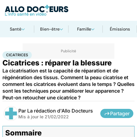
Santé
Bien-être
Famille
Émissions
Accueil
Santé
Maladies
Cicatrices
CICATRICES
Cicatrices : réparer la blessure
La cicatrisation est la capacité de réparation et de
régénération des tissus. Comment la peau cicatrise et
comment les cicatrices évoluent dans le temps ? Quelles
sont les techniques pour améliorer leur apparence ?
Peut-on retoucher une cicatrice ?
Par
La rédaction d'Allo Docteurs
Partager
Mis à jour le
21/02/2022
Sommaire