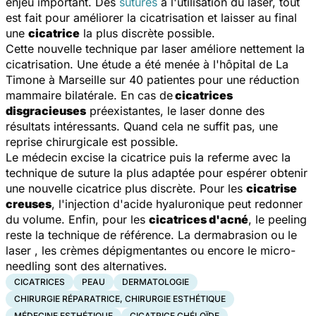
enjeu important. Des
sutures
à l'utilisation du laser, tout
est fait pour améliorer la cicatrisation et laisser au final
une
cicatrice
la plus discrète possible.
Cette nouvelle technique par laser améliore nettement la
cicatrisation. Une étude a été menée à l'hôpital de La
Timone à Marseille sur 40 patientes pour une réduction
mammaire bilatérale. En cas de
cicatrices
disgracieuses
préexistantes, le laser donne des
résultats intéressants. Quand cela ne suffit pas, une
reprise chirurgicale est possible.
Le médecin excise la cicatrice puis la referme avec la
technique de suture la plus adaptée pour espérer obtenir
une nouvelle cicatrice plus discrète. Pour les
cicatrise
creuses
, l'injection d'acide hyaluronique peut redonner
du volume. Enfin, pour les
cicatrices d'acné
, le peeling
reste la technique de référence. La dermabrasion ou le
laser , les crèmes dépigmentantes ou encore le micro-
needling sont des alternatives.
CICATRICES
PEAU
DERMATOLOGIE
CHIRURGIE RÉPARATRICE, CHIRURGIE ESTHÉTIQUE
MÉDECINE ESTHÉTIQUE
CICATRICE CHÉLOÏDE