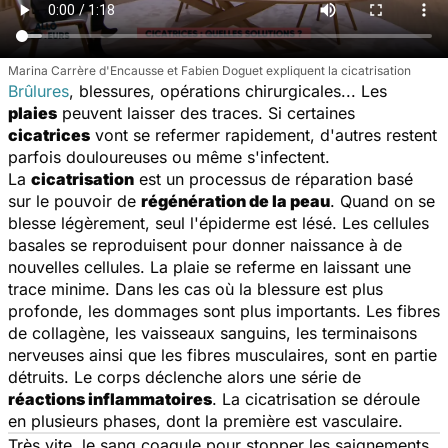
Marina Carrère d'Encausse et Fabien Doguet expliquent la cicatrisation
Brûlures
, blessures, opérations chirurgicales... Les
plaies
peuvent laisser des traces. Si certaines
cicatrices
vont se refermer rapidement, d'autres restent
parfois douloureuses ou même s'infectent.
La
cicatrisation
est un processus de réparation basé
sur le pouvoir de
régénération de la peau
. Quand on se
blesse légèrement, seul l'épiderme est lésé. Les cellules
basales se reproduisent pour donner naissance à de
nouvelles cellules. La plaie se referme en laissant une
trace minime. Dans les cas où la blessure est plus
profonde, les dommages sont plus importants. Les fibres
de collagène, les vaisseaux sanguins, les terminaisons
nerveuses ainsi que les fibres musculaires, sont en partie
détruits. Le corps déclenche alors une série de
réactions inflammatoires
. La cicatrisation se déroule
en plusieurs phases, dont la première est vasculaire.
Très vite, le sang coagule pour stopper les saignements.