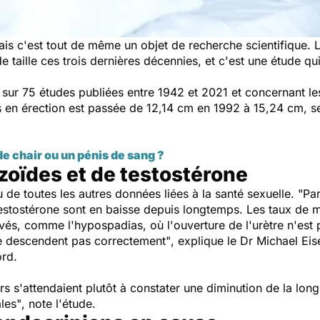
mais c'est tout de même un objet de recherche scientifique. 
aille ces trois dernières décennies, et c'est une étude qui 
nt sur 75 études publiées entre 1942 et 2021 et concernant
is en érection est passée de 12,14 cm en 1992 à 15,24 cm, s
e chair ou un pénis de sang ?
oïdes et de testostérone
u de toutes les autres données liées à la santé sexuelle.
"Par
estostérone sont en baisse depuis longtemps. Les taux de 
és, comme l'hypospadias, où l'ouverture de l'urètre n'est pa
 ne descendent pas correctement"
, explique le Dr Michael Eis
ord.
rs s'attendaient plutôt à constater une diminution de la lo
les"
, note l'étude.