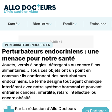
Santé
Bien-être
Famille
Émissions
Accueil
Santé
Société
Santé publique
Perturbateur endocrinien
PERTURBATEUR ENDOCRINIEN
Perturbateurs endocriniens : une
menace pour notre santé
Jouets, vernis à ongles, détergents ou encore films
alimentaires... Tous ces objets ont un point en
commun : ils contiennent des perturbateurs
endocriniens. Le terme désigne tout agent chimique
interférant avec notre système hormonal et pouvant
entraîner cancers, infertilité, retard intellectuel ou
encore obésité.
Par
La rédaction d'Allo Docteurs
Partager