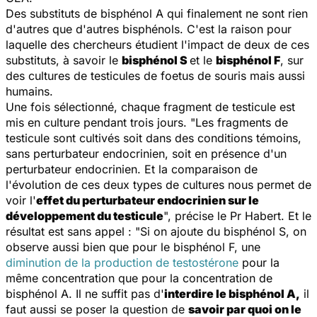
Des substituts de bisphénol A qui finalement ne sont rien
d'autres que d'autres bisphénols. C'est la raison pour
laquelle des chercheurs étudient l'impact de deux de ces
substituts, à savoir le
bisphénol S
et le
bisphénol F
, sur
des cultures de testicules de foetus de souris mais aussi
humains.
Une fois sélectionné, chaque fragment de testicule est
mis en culture pendant trois jours. "
Les fragments de
testicule sont cultivés soit dans des conditions témoins,
sans perturbateur endocrinien, soit en présence d'un
perturbateur endocrinien. Et la comparaison de
l'évolution de ces deux types de cultures nous permet de
voir l'
effet du perturbateur endocrinien sur le
développement du testicule
", précise le Pr Habert. Et le
résultat est sans appel : "
Si on ajoute du bisphénol S, on
observe aussi bien que pour le bisphénol F, une
diminution de la production de testostérone
pour la
même concentration que pour la concentration de
bisphénol A. Il ne suffit pas d'
interdire le bisphénol A,
il
faut aussi se poser la question de
savoir par quoi on le