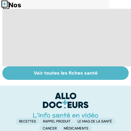
Nos fiches santé
Voir toutes les fiches santé
Grand froid : nos
Pollution : quand
To
conseils
le danger vient
le
de l'intérieur
p
RECETTES
RAPPEL PRODUIT
LE MAG DE LA SANTÉ
CANCER
MÉDICAMENTS