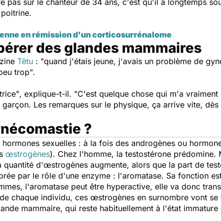
e pas sur le chanteur de 34 ans, c'est qu'il a longtemps so
poitrine.
uenne en rémission d'un corticosurrénalome
 opérer des glandes mammaires
azine
Têtu
:
"quand j'étais jeune, j'avais un problème de gyn
eu trop".
trice"
, explique-t-il.
"C'est quelque chose qui m'a vraiment
ue garçon. Les remarques sur le physique, ça arrive vite, dè
gynécomastie ?
ormones sexuelles : à la fois des androgènes ou hormones
es
œs
trogènes
). Chez l'homme, la testostérone prédomine. M
a quantité d'œstrogènes augmente, alors que la part de tes
rée par le rôle d'une enzyme : l'aromatase. Sa fonction es
mmes, l'aromatase peut être hyperactive, elle va donc tra
é de chaque individu, ces œstrogènes en surnombre vont se f
 glande mammaire, qui reste habituellement à l'état immatu