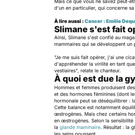
Mais ce que vous ne savez peut-êtr
d'un en particulier, qui concerne sa 
À lire aussi :
Cancer : Emilie Deq
Slimane s'est fait
Ainsi, Slimane s'est confié au mag
mammaires qui se développent un p
"Je me suis fait opérer, j'ai une cica
d'appréhender la virilité en tant q
vestiaires",
relate le chanteur.
À quoi est due la 
Hommes et femmes produisent des h
et des hormones féminines (dont l
hormonale peut se déséquilibrer : l
Cette balance est notamment équilib
œstrogène
s. Mais chez certains ho
en œstrogènes. Selon la sensibilit
la
glande mammaire
. Résultat : la
les seins poussent.