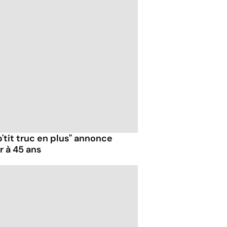
p'tit truc en plus" annonce
r à 45 ans