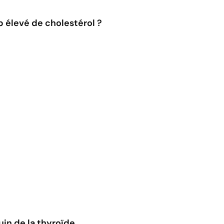
 élevé de cholestérol ?
guin de la thyroïde