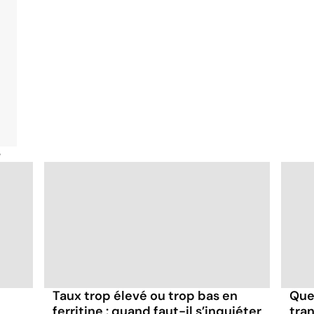
é
Taux trop élevé ou trop bas en
Que 
ferritine : quand faut-il s’inquiéter
tra