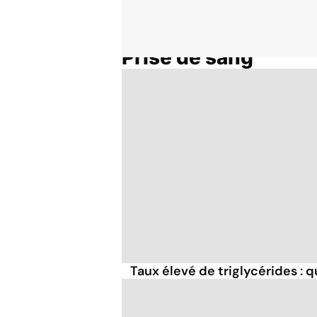
Prise de sang
Accueil
Thématiques
Taux élevé de triglycérides : q