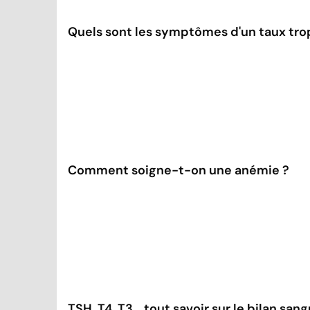
Quels sont les symptômes d'un taux trop
Comment soigne-t-on une anémie ?
TSH, T4, T3... tout savoir sur le bilan san