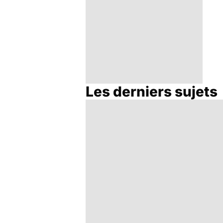
Les derniers sujets
Surcharge en fer :
mieux dépister
l'hémochromatose