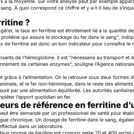
urs à la moyenne. Sur votre analyse peut par exemple appara
 sang. À quoi correspond ce chiffre et y a-t-il lieu de s’inqu
ritine ?
er, le taux en ferritine est étroitement lié à la quantité de
 protéine qui assure le stockage du fer dans le sang
", indi
ux de ferritine est donc un bon indicateur pour connaître le 
sants de l’hémoglobine. Il est "
nécessaire au transport et à 
ionnement de certaines enzymes
", souligne l’Agence national
nt grâce à l’alimentation. On le retrouve sous deux formes di
animale, et le fer non-héminique, dans le reste des aliments
ré par une alimentation équilibrée. Les autorités sanitaires
léter l’apport quotidien en fer.
leurs de référence en ferritine d’
, peut être demandé par un professionnel de santé pour établ
tigue chronique. Un dosage de ferritine dans le sang, égalem
 effectué dans un laboratoire.
taux normal de ferritine est compris entre 20 et 400 ng/ml 