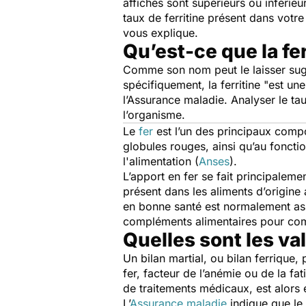
affichés sont supérieurs ou inférie
taux de ferritine présent dans votre
vous explique.
Qu’est-ce que la fer
Comme son nom peut le laisser suggér
spécifiquement, la ferritine "
est une
l’Assurance maladie. Analyser le ta
l’organisme.
Le
fer
est l’un des principaux compo
globules rouges, ainsi qu’au fonct
l'alimentation (
Anses
).
L’apport en fer se fait principaleme
présent dans les aliments d’origine 
en bonne santé est normalement assu
compléments alimentaires pour comp
Quelles sont les va
Un bilan martial, ou bilan ferrique
fer, facteur de l’anémie ou de la fa
de traitements médicaux, est alors
L’
Assurance maladie
indique que le 