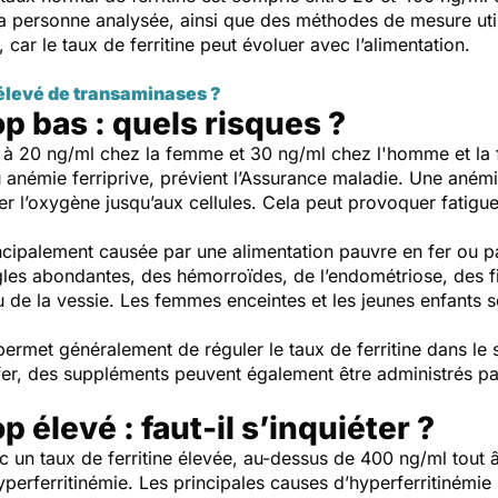
la personne analysée, ainsi que des méthodes de mesure utili
, car le taux de ferritine peut évoluer avec l’alimentation.
 élevé de transaminases ?
op bas : quels risques ?
ure à 20 ng/ml chez la femme et 30 ng/ml chez l'homme et 
u anémie ferriprive, prévient l’Assurance maladie. Une anémie
er l’oxygène jusqu’aux cellules. Cela peut provoquer fatigue
ncipalement causée par une alimentation pauvre en fer ou p
es abondantes, des hémorroïdes, de l’endométriose, des f
u de la vessie. Les femmes enceintes et les jeunes enfants 
rmet généralement de réguler le taux de ferritine dans le sa
fer, des suppléments peuvent également être administrés pa
p élevé : faut-il s’inquiéter ?
c un taux de ferritine élevée, au-dessus de 400 ng/ml tout
yperferritinémie. Les principales causes d’hyperferritinémie