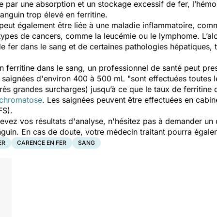
e par une absorption et un stockage excessif de fer, l’hém
sanguin trop élevé en ferritine.
e peut également être liée à une maladie inflammatoire, com
s types de cancers, comme la leucémie ou le lymphome. L’a
 fer dans le sang et de certaines pathologies hépatiques, t
en ferritine dans le sang, un professionnel de santé peut pr
s saignées d'environ 400 à 500 mL "
sont effectuées toutes
rès grandes surcharges) jusqu’à ce que le taux de ferritine 
chromatose
. Les saignées peuvent être effectuées en cabi
EFS).
cevez vos résultats d'analyse, n'hésitez pas à demander un 
 sanguin. En cas de doute, votre médecin traitant pourra éga
ER
CARENCE EN FER
SANG