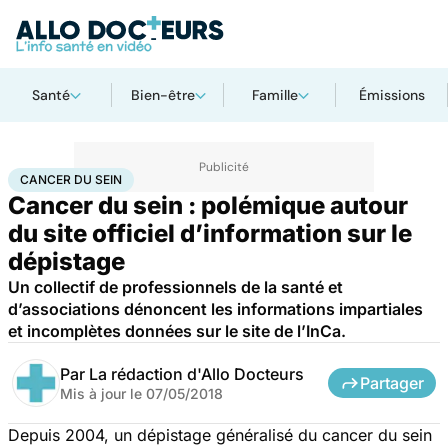
Santé
Bien-être
Famille
Émissions
Accueil
Santé
Maladies
Cancer
Cancer du sein
CANCER DU SEIN
Cancer du sein : polémique autour
du site officiel d’information sur le
dépistage
Un collectif de professionnels de la santé et
d’associations dénoncent les informations impartiales
et incomplètes données sur le site de l’InCa.
Par
La rédaction d'Allo Docteurs
Partager
Mis à jour le
07/05/2018
Depuis 2004, un dépistage généralisé du cancer du sein