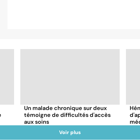
Un malade chronique sur deux
Hém
e
témoigne de difficultés d'accès
d'a
aux soins
méd
Voir plus