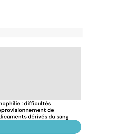
ophilie : difficultés
pprovisionnement de
icaments dérivés du sang