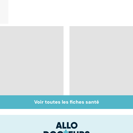
Voir toutes les fiches santé
Tout savoir sur les
Inflammation des
infections
amygdales : que faire
pulmonaires
en cas d'angine ?