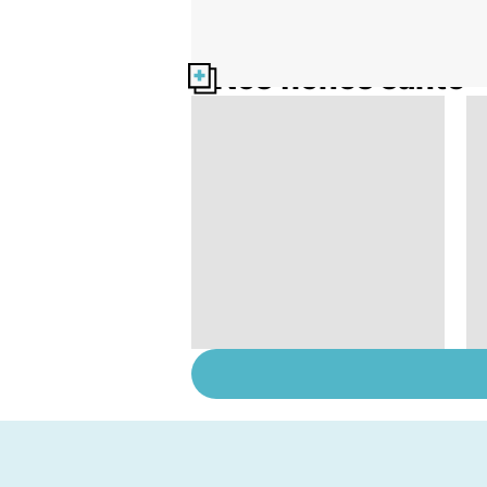
Nos fiches santé
Hémophilie : une
maladie rare et
héréditaire