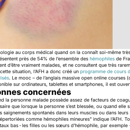
logie au corps médical quand on la connaît soi-même trè
présentent près de 54% de l’ensemble des
hémophiles
de Fran
ent d’être vraiment malades, et ne consultent que très rarem
cette situation, l’AFH a donc créé un
programme de cours d
lisés
. Le mooc – de l’anglais massive open online courses (
ible sur ordinateurs, tablettes et smartphones, il est ouver
sonnes concernées
nd la personne malade possède assez de facteurs de coagul
aire que lorsque la personne s’est blessée, ou quand elle su
 saignements spontanés dans leurs muscles ou dans leurs a
répertoriées comme hémophiles mineures
" indique l’AFH. T
 taux bas
-
les filles ou les sœurs d’hémophile, par exemple 