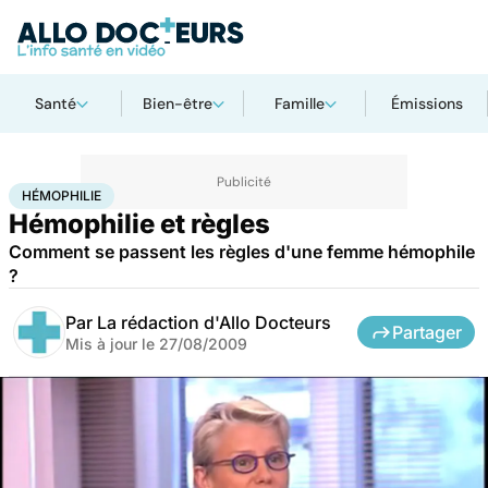
Santé
Bien-être
Famille
Émissions
Accueil
Bien-être
Sexo
Hémophilie
HÉMOPHILIE
Hémophilie et règles
Comment se passent les règles d'une femme hémophile
?
Par
La rédaction d'Allo Docteurs
Partager
Mis à jour le
27/08/2009