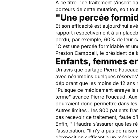
A ce titre, "
ce traitement s’inscrit 
porteurs de cette mutation, soit 
"Une percée formi
Et son efficacité est aujourd’hui a
rapport respectivement à un placebo
perdu, par exemple, 60% de leur ca
"
C'est une percée formidable et un
Preston Campbell, le président de 
Enfants, femmes en
Un avis que partage Pierre Foucaud
avec néanmoins quelques réserves
déplorant que les moins de 12 ans n
"P
uisque ce médicament enraye la ma
terme
" avance Pierre Foucaud. Aux É
pourraient donc permettre dans les
Autres limites : les 900 patients fr
pas recevoir ce traitement, faute d’
Enfin, "
il faudra s’assurer que les r
l’association. "
Il n’y a pas de raiso
d’exposition suffisant à un médicam