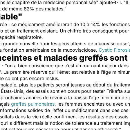
dans le chapitre de la médecine personnalisée"
ajoute-t-il. "
Il
tout de même 82% des malades
."
dable"
vérée : ce médicament améliorerait de 10 à 14% les fonction
 et un traitement existant. Un chiffre très conséquent pour 
pacité respiratoire.
e grande nouvelle pour les gens atteints de mucoviscidose
"
la fondation américaine de la mucoviscidose,
Cystic Fibrosi
ceintes et malades greffés sont
 : "
on a bien conscience que c’est un tournant majeur dans 
". La première réserve qu’il émet est relative à l’âge minimum
e soient pas encore inclus.
ladie, plus les patients seront jeunes au début du traitemen
tats-Unis, des essais sont en cours pour tester Trikafta sur
 prochaines années de revoir à la baisse l’âge minimum de p
ançais
greffés pulmonaires
, les femmes enceintes ou avec un
informations solides de l’effet du médicament dans ces cas p
ésultats dans la vie réelle confirment les résultats des essais
n qu’ils diffèrent mais la notion de tolérance au traitement 
ent est toujours nécessaire pour valider son efficacité.
"