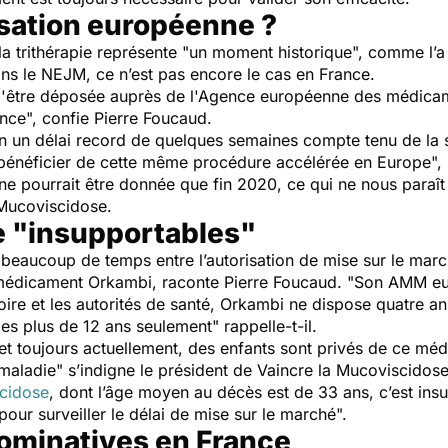
sation européenne ?
la trithérapie représente "
un moment historique
", comme l’a
ans le
NEJM,
ce n’est pas encore le cas en France.
d'être déposée auprès de l'Agence européenne des médicam
ence
", confie Pierre Foucaud.
 un délai record de quelques semaines compte tenu de la so
bénéficier de cette même procédure accélérée en Europe
",
 ne pourrait être donnée que fin 2020, ce qui ne nous para
 Mucoviscidose.
te "insupportables"
r beaucoup de temps entre l’autorisation de mise sur le mar
e médicament Orkambi, raconte Pierre Foucaud. "
Son AMM eur
toire et les autorités de santé, Orkambi ne dispose quatre an
 les plus de 12 ans seulement
" rappelle-t-il.
et toujours actuellement, des enfants sont privés de ce méd
 maladie
" s’indigne le président de Vaincre la Mucoviscidose
scidose
, dont l’âge moyen au décès est de 33 ans, c’est ins
 pour surveiller le délai de mise sur le marché
".
nominatives en France