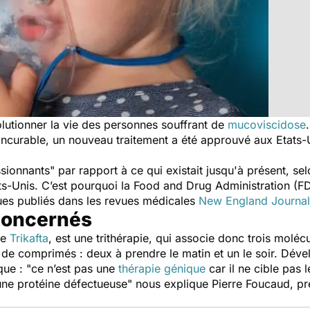
volutionner la vie des personnes souffrant de
mucoviscidose
incurable, un nouveau traitement a été approuvé aux Etats-
sionnants
" par rapport à ce qui existait jusqu'à présent, se
ats-Unis. C’est pourquoi la Food and Drug Administration (F
ques publiés dans les revues médicales
New England Journal
concernés
le
Trikafta
, est une trithérapie, qui associe donc trois molécu
e de comprimés : deux à prendre le matin et un le soir. Dével
que : "
ce n’est pas une
thérapie génique
car il ne cible pas 
 une protéine défectueuse
" nous explique Pierre Foucaud, pr