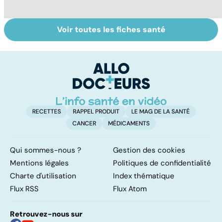
Voir toutes les fiches santé
Exostose
Post-partum : un
Tr
osseuse : des
bouleversement
dé
bosses sous la
après la
p
peau
naissance
RECETTES
RAPPEL PRODUIT
LE MAG DE LA SANTÉ
CANCER
MÉDICAMENTS
Qui sommes-nous ?
Gestion des cookies
Mentions légales
Politiques de confidentialité
Charte d'utilisation
Index thématique
Flux RSS
Flux Atom
Retrouvez-nous sur