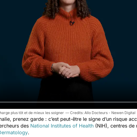
arge plus tôt et de mieux les soigner
Allo Docteurs - Newen Digital
lie, prenez garde : c’est peut-être le signe d’un risque ac
hercheurs des
National Institutes of Health
(NIH),
centres de
ermatology
.