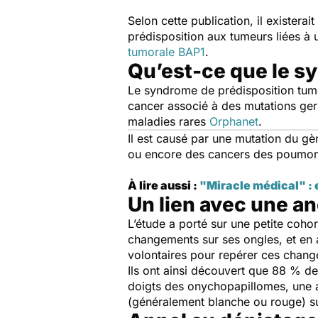
Selon cette publication
, il existera
prédisposition aux tumeurs liées à
tumorale BAP1
.
Qu’est-ce que le s
Le syndrome de prédisposition tum
cancer associé à des mutations ge
maladies rares
Orphanet
.
Il est causé par une mutation du g
ou encore des cancers des poumons
À lire aussi :
"Miracle médical" : e
Un lien avec une a
L’étude a porté sur une petite coho
changements sur ses ongles, et en a
volontaires pour repérer ces chang
Ils ont ainsi découvert que 88 % de
doigts des onychopapillomes, une
(généralement blanche ou rouge) sur