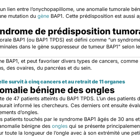
it un lien entre l’onychopapillome, une anomalie tumorale bén
 une mutation du
gène
BAP1. Cette prédisposition est aussi 
yndrome de prédisposition tumor
orale BAP1 (ou BAP1 TPDS) est défini comme
“un syndrome 
rminales dans le gène suppresseur de tumeur BAP1”
selon le
ène BAP1, et peut favoriser divers types de cancers, comme
, des ovaires, du pancréas et du sein.
lle survit à cinq cancers et au retrait de 11 organes
nomalie bénigne des ongles
rte de 47 patients atteints du BAP1 TPDS. L’un des patients 
urait informé les chercheurs. Ces derniers ont ensuite éva
ements d’ongles.
s patients touchés par le syndrome BAP1 âgés de 30 ans et 
 anomalie bénigne des
ongles
qui se présente principalemen
 toute la longueur de l’ongle avec à son extrémité une petit