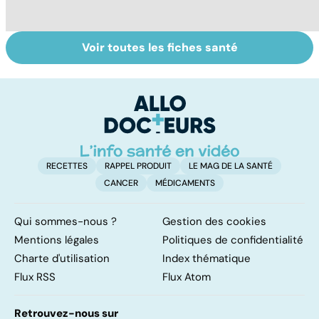
Voir toutes les fiches santé
HPV : tout savoir
La tuberculose
L
sur les
pulmonaire
t
papillomavirus
l'
o
h
RECETTES
RAPPEL PRODUIT
LE MAG DE LA SANTÉ
CANCER
MÉDICAMENTS
Qui sommes-nous ?
Gestion des cookies
Mentions légales
Politiques de confidentialité
Charte d'utilisation
Index thématique
Flux RSS
Flux Atom
Retrouvez-nous sur