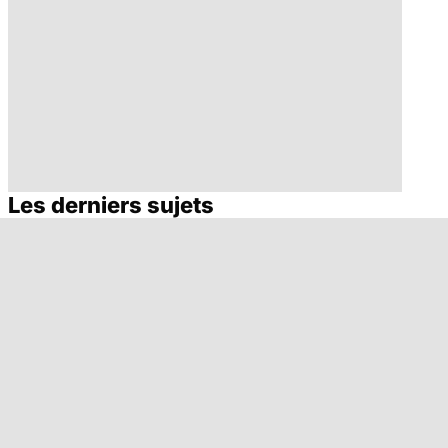
Les derniers sujets
Soins dentaires :
Bruxisme : quand
on n'arrête pas le
les dents
progrès !
grincent