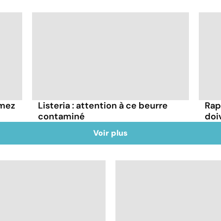
mmez
Listeria : attention à ce beurre
Rap
contaminé
doi
Voir plus