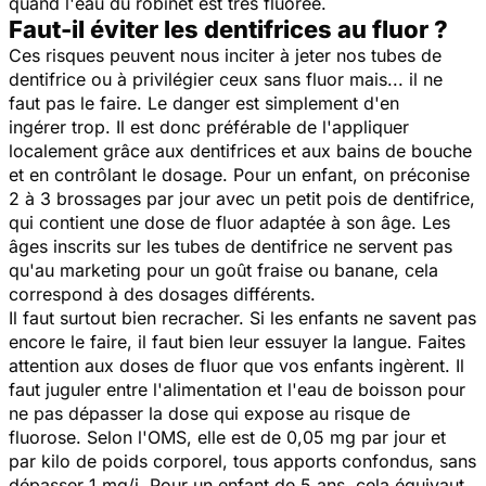
quand l'eau du robinet est très fluorée.
Faut-il éviter les dentifrices au fluor ?
Ces risques peuvent nous inciter à jeter nos tubes de
dentifrice ou à privilégier ceux sans fluor mais... il ne
faut pas le faire. Le danger est simplement d'en
ingérer trop. Il est donc préférable de l'appliquer
localement grâce aux dentifrices et aux bains de bouche
et en contrôlant le dosage. Pour un enfant, on préconise
2 à 3 brossages par jour avec un petit pois de dentifrice,
qui contient une dose de fluor adaptée à son âge. Les
âges inscrits sur les tubes de dentifrice ne servent pas
qu'au marketing pour un goût fraise ou banane, cela
correspond à des dosages différents.
Il faut surtout bien recracher. Si les enfants ne savent pas
encore le faire, il faut bien leur essuyer la langue. Faites
attention aux doses de fluor que vos enfants ingèrent. Il
faut juguler entre l'alimentation et l'eau de boisson pour
ne pas dépasser la dose qui expose au risque de
fluorose. Selon l'OMS, elle est de 0,05 mg par jour et
par kilo de poids corporel, tous apports confondus, sans
dépasser 1 mg/j. Pour un enfant de 5 ans, cela équivaut