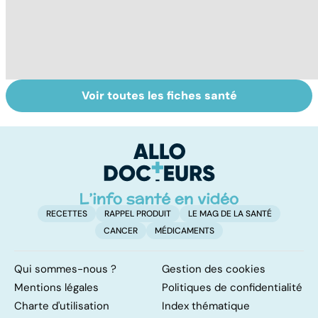
Voir toutes les fiches santé
Suicide : prévenir
Un rhume, ça se
So
le passage à
soigne ?
on
l'acte
pr
RECETTES
RAPPEL PRODUIT
LE MAG DE LA SANTÉ
CANCER
MÉDICAMENTS
Qui sommes-nous ?
Gestion des cookies
Mentions légales
Politiques de confidentialité
Charte d'utilisation
Index thématique