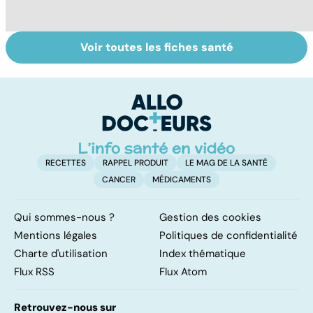
Voir toutes les fiches santé
Soins dentaires :
Bruxisme : quand
P
on n'arrête pas le
les dents
? 
progrès !
grincent
ex
RECETTES
RAPPEL PRODUIT
LE MAG DE LA SANTÉ
CANCER
MÉDICAMENTS
Qui sommes-nous ?
Gestion des cookies
Mentions légales
Politiques de confidentialité
Charte d'utilisation
Index thématique
Flux RSS
Flux Atom
Retrouvez-nous sur