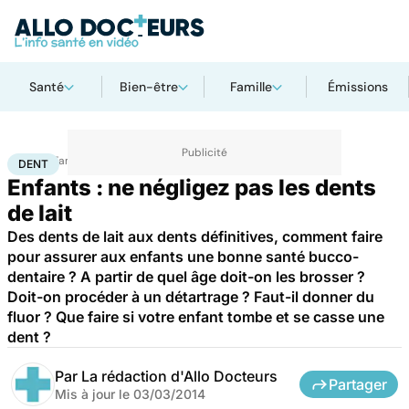
Santé
Bien-être
Famille
Émissions
Accueil
Famille
Enfant
Dent
DENT
Enfants : ne négligez pas les dents
de lait
Des dents de lait aux dents définitives, comment faire
pour assurer aux enfants une bonne santé bucco-
dentaire ? A partir de quel âge doit-on les brosser ?
Doit-on procéder à un détartrage ? Faut-il donner du
fluor ? Que faire si votre enfant tombe et se casse une
dent ?
Par
La rédaction d'Allo Docteurs
Partager
Mis à jour le
03/03/2014