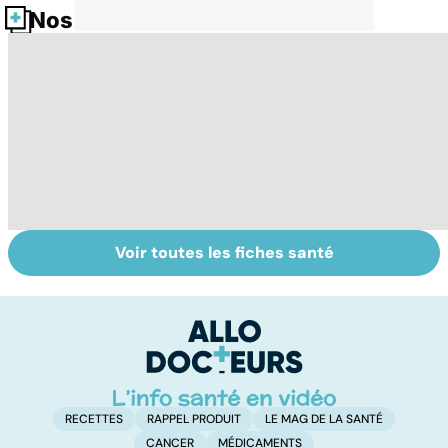
Nos fiches santé
Voir toutes les fiches santé
Le TDAH, un
Accident
Tr
trouble de
vasculaire
dé
l'attention avec
cérébral : l'enfant
p
ou sans
également
hyperactivité
touché
RECETTES
RAPPEL PRODUIT
LE MAG DE LA SANTÉ
CANCER
MÉDICAMENTS