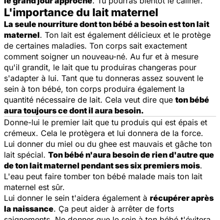
le grand jour approche
. Tu pourras bientôt le câliner.
L'importance du lait maternel
La seule nourriture dont ton bébé a besoin est ton lait
maternel
. Ton lait est également délicieux et le protège
de certaines maladies. Ton corps sait exactement
comment soigner un nouveau-né. Au fur et à mesure
qu'il grandit, le lait que tu produiras changeras pour
s'adapter à lui. Tant que tu donneras assez souvent le
sein à ton bébé, ton corps produira également la
quantité nécessaire de lait. Cela veut dire que
ton bébé
aura toujours ce dont il aura besoin.
Donne-lui le premier lait que tu produis qui est épais et
crémeux. Cela le protègera et lui donnera de la force.
Lui donner du miel ou du ghee est mauvais et gâche ton
lait spécial.
Ton bébé n'aura besoin de rien d'autre que
de ton lait maternel pendant ses six premiers mois
.
L'eau peut faire tomber ton bébé malade mais ton lait
maternel est sûr.
Lui donner le sein t'aidera également à
récupérer après
la naissance
. Ça peut aider à arrêter de forts
saignements. Ne donner que le sein à ton bébé t'évitera