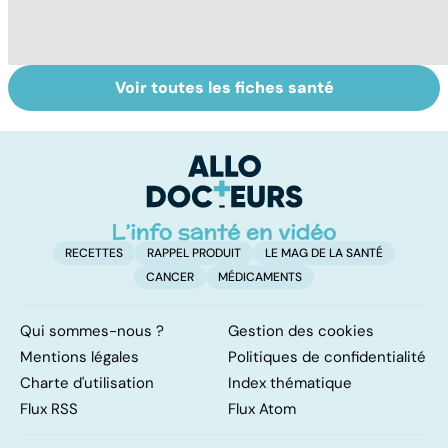
Voir toutes les fiches santé
La tuberculose
Le TDAH, un
A
pulmonaire
trouble de
va
l'attention avec
cé
ou sans
é
hyperactivité
t
RECETTES
RAPPEL PRODUIT
LE MAG DE LA SANTÉ
CANCER
MÉDICAMENTS
Qui sommes-nous ?
Gestion des cookies
Mentions légales
Politiques de confidentialité
Charte d'utilisation
Index thématique
Flux RSS
Flux Atom