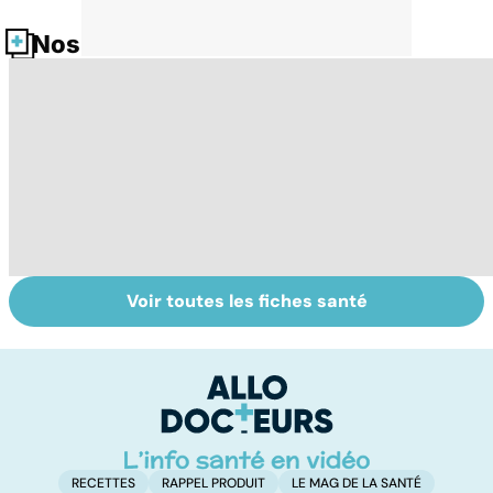
Nos fiches santé
Voir toutes les fiches santé
Soins dentaires :
Bruxisme : quand
G
on n'arrête pas le
les dents
p
progrès !
grincent
ga
RECETTES
RAPPEL PRODUIT
LE MAG DE LA SANTÉ