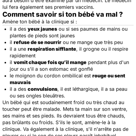
aura besoin d'être examiné par un médecin. Le médecin
lui fera également ses premiers vaccins.
Comment savoir si ton bébé va mal ?
Amène ton bébé à la clinique si :
il a des
yeux jaunes
ou si ses paumes de mains ou
plantes de pieds sont jaunes
il
refuse de se nourrir
ou ne mange que très peu
il a une
respiration sifflante
, il grogne ou il respire
rapidement
il
vomit chaque fois qu’il mange
pendant plus d'un
jour ou s'il a son estomac est gonflé
le moignon du cordon ombilical est
rouge ou sent
mauvais
il a des
convulsions
, il est léthargique, il a sa peau
ou ses ongles bleuâtres.
Un bébé qui est soudainement froid ou très chaud au
toucher peut être malade. Mets ta main sur son ventre,
ses mains et ses pieds. Ils devraient tous être chauds,
pas brûlants ou froids. S'ils le sont, amène-le à la
clinique. Va également à la clinique, s'il n'arrête pas de
pleurer ou si le son de ses pleurs paraît inhabituel.