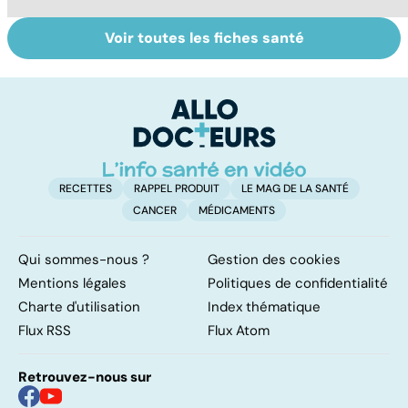
Voir toutes les fiches santé
Le magnésium,
Intestin irritable :
Al
un oligo-élément
le régime
pé
vital
FODMAP, une
solution ?
RECETTES
RAPPEL PRODUIT
LE MAG DE LA SANTÉ
CANCER
MÉDICAMENTS
Qui sommes-nous ?
Gestion des cookies
Mentions légales
Politiques de confidentialité
Charte d'utilisation
Index thématique
Flux RSS
Flux Atom
Retrouvez-nous sur