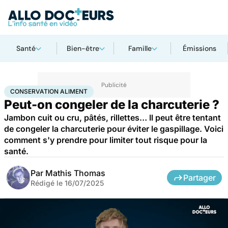
Santé
Bien-être
Famille
Émissions
Accueil
Bien-être
Nutrition
Conservation aliment
CONSERVATION ALIMENT
Peut-on congeler de la charcuterie ?
Jambon cuit ou cru, pâtés, rillettes… Il peut être tentant
de congeler la charcuterie pour éviter le gaspillage. Voici
comment s'y prendre pour limiter tout risque pour la
santé.
Par
Mathis Thomas
Partager
Rédigé le
16/07/2025