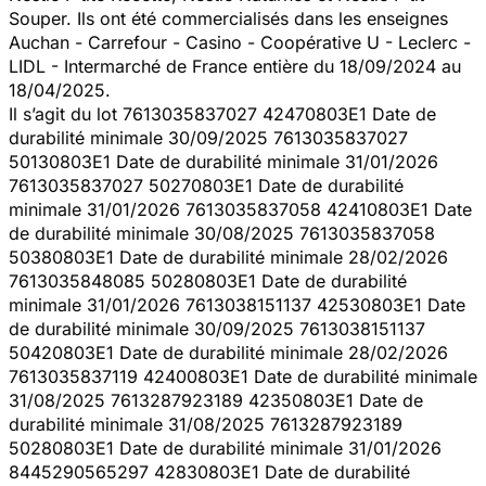
Souper. Ils ont été commercialisés dans les enseignes
Auchan - Carrefour - Casino - Coopérative U - Leclerc -
LIDL - Intermarché de France entière du 18/09/2024 au
18/04/2025.
Il s’agit du lot 7613035837027 42470803E1 Date de
durabilité minimale 30/09/2025 7613035837027
50130803E1 Date de durabilité minimale 31/01/2026
7613035837027 50270803E1 Date de durabilité
minimale 31/01/2026 7613035837058 42410803E1 Date
de durabilité minimale 30/08/2025 7613035837058
50380803E1 Date de durabilité minimale 28/02/2026
7613035848085 50280803E1 Date de durabilité
minimale 31/01/2026 7613038151137 42530803E1 Date
de durabilité minimale 30/09/2025 7613038151137
50420803E1 Date de durabilité minimale 28/02/2026
7613035837119 42400803E1 Date de durabilité minimale
31/08/2025 7613287923189 42350803E1 Date de
durabilité minimale 31/08/2025 7613287923189
50280803E1 Date de durabilité minimale 31/01/2026
8445290565297 42830803E1 Date de durabilité