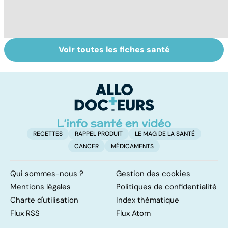
Voir toutes les fiches santé
Le TDAH, un
Accident
Tr
trouble de
vasculaire
dé
l'attention avec
cérébral : l'enfant
p
ou sans
également
hyperactivité
touché
RECETTES
RAPPEL PRODUIT
LE MAG DE LA SANTÉ
CANCER
MÉDICAMENTS
Qui sommes-nous ?
Gestion des cookies
Mentions légales
Politiques de confidentialité
Charte d'utilisation
Index thématique
Flux RSS
Flux Atom