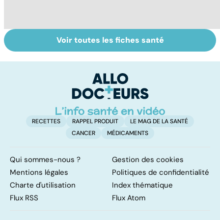
Voir toutes les fiches santé
Le TDAH, un
Accident
Tr
trouble de
vasculaire
dé
l'attention avec
cérébral : l'enfant
p
ou sans
également
hyperactivité
touché
RECETTES
RAPPEL PRODUIT
LE MAG DE LA SANTÉ
CANCER
MÉDICAMENTS
Qui sommes-nous ?
Gestion des cookies
Mentions légales
Politiques de confidentialité
Charte d'utilisation
Index thématique
Flux RSS
Flux Atom