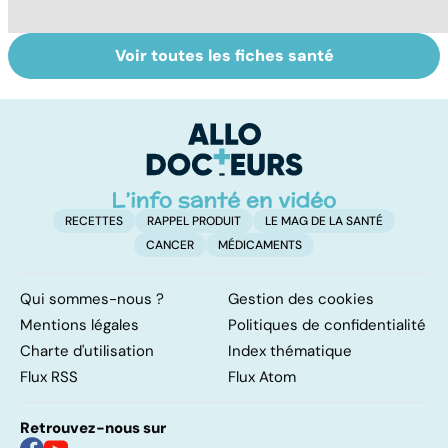
Voir toutes les fiches santé
Le magnésium,
Intestin irritable :
Al
un oligo-élément
le régime
pé
vital
FODMAP, une
solution ?
RECETTES
RAPPEL PRODUIT
LE MAG DE LA SANTÉ
CANCER
MÉDICAMENTS
Qui sommes-nous ?
Gestion des cookies
Mentions légales
Politiques de confidentialité
Charte d'utilisation
Index thématique
Flux RSS
Flux Atom
Retrouvez-nous sur