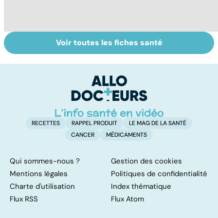
Voir toutes les fiches santé
Nécrose : quand
Le magnésium,
In
les tissus
un oligo-élément
l
meurent
vital
F
so
RECETTES
RAPPEL PRODUIT
LE MAG DE LA SANTÉ
CANCER
MÉDICAMENTS
Qui sommes-nous ?
Gestion des cookies
Mentions légales
Politiques de confidentialité
Charte d'utilisation
Index thématique
Flux RSS
Flux Atom