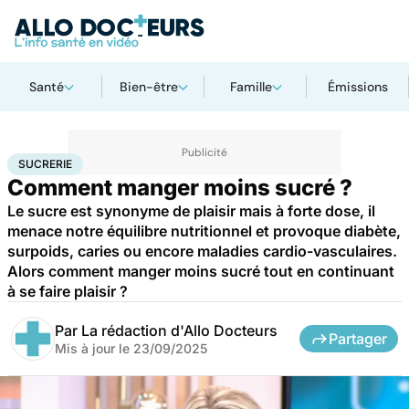
Santé
Bien-être
Famille
Émissions
Accueil
Bien-être
Nutrition
Sucrerie
SUCRERIE
Comment manger moins sucré ?
Le sucre est synonyme de plaisir mais à forte dose, il
menace notre équilibre nutritionnel et provoque diabète,
surpoids, caries ou encore maladies cardio-vasculaires.
Alors comment manger moins sucré tout en continuant
à se faire plaisir ?
Par
La rédaction d'Allo Docteurs
Partager
Mis à jour le
23/09/2025