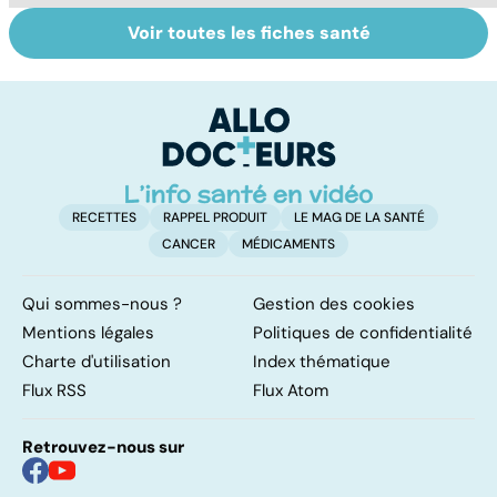
Voir toutes les fiches santé
Le magnésium,
Intestin irritable :
Al
un oligo-élément
le régime
pé
vital
FODMAP, une
solution ?
RECETTES
RAPPEL PRODUIT
LE MAG DE LA SANTÉ
CANCER
MÉDICAMENTS
Qui sommes-nous ?
Gestion des cookies
Mentions légales
Politiques de confidentialité
Charte d'utilisation
Index thématique
Flux RSS
Flux Atom
Retrouvez-nous sur