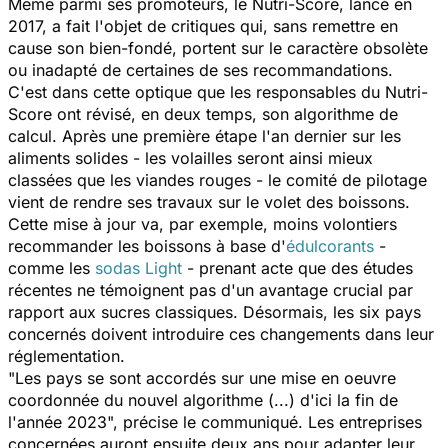
Même parmi ses promoteurs, le Nutri-Score, lancé en
2017, a fait l'objet de critiques qui, sans remettre en
cause son bien-fondé, portent sur le caractère obsolète
ou inadapté de certaines de ses recommandations.
C'est dans cette optique que les responsables du Nutri-
Score ont révisé, en deux temps, son algorithme de
calcul. Après une première étape l'an dernier sur les
aliments solides - les volailles seront ainsi mieux
classées que les viandes rouges - le comité de pilotage
vient de rendre ses travaux sur le volet des boissons.
Cette mise à jour va, par exemple, moins volontiers
recommander les boissons à base d'
édulcorants
-
comme les
sodas Light
- prenant acte que des études
récentes ne témoignent pas d'un avantage crucial par
rapport aux sucres classiques. Désormais, les six pays
concernés doivent introduire ces changements dans leur
réglementation.
"
Les pays se sont accordés sur une mise en oeuvre
coordonnée du nouvel algorithme (...) d'ici la fin de
l'année 2023
", précise le communiqué. Les entreprises
concernées auront ensuite deux ans pour adapter leur