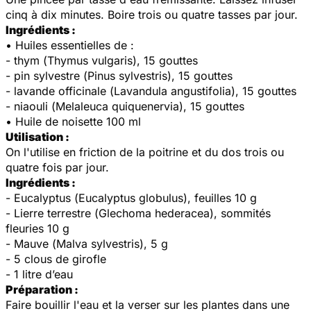
cinq à dix minutes. Boire trois ou quatre tasses par jour.
Ingrédients :
• Huiles essentielles de :
- thym (
Thymus vulgaris
), 15 gouttes
- pin sylvestre (
Pinus sylvestris
), 15 gouttes
- lavande officinale (
Lavandula angustifolia
), 15 gouttes
- niaouli (
Melaleuca quiquenervia
), 15 gouttes
• Huile de noisette 100 ml
Utilisation :
On l'utilise en friction de la poitrine et du dos trois ou
quatre fois par jour.
Ingrédients :
- Eucalyptus (
Eucalyptus globulus
), feuilles 10 g
- Lierre terrestre (
Glechoma hederacea
), sommités
fleuries 10 g
- Mauve (
Malva sylvestris
), 5 g
- 5 clous de girofle
- 1 litre d’eau
Préparation :
Faire bouillir l'eau et la verser sur les plantes dans une