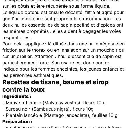
sur les côtés et être récupérée sous forme liquide.
Le liquide obtenu est ensuite décanté, filtré et agité pour
que l'huile obtenue soit propre à la consommation. Les
deux huiles essentielles de sapin pectiné et d'épicéa ont
les mêmes propriétés : elles aident à dégager les voies
respiratoires.
Pour cela, appliquez là diluée dans une huile végétale en
friction sur le thorax ou en inhalation sur un mouchoir ou
sur un oreiller. Attention : l
'huile essentielle de sapin est
particulièrement forte. Son usage est donc contre-
indiqué pour les femmes enceintes, les jeunes enfants et
les personnes asthmatiques.
Recettes de tisane, baume et sirop
contre la toux
Ingrédients :
- Mauve officinale (
Malva sylvestris
), fleurs 10 g
- Sureau noir (
Sambucus nigra
), fleurs 10g
- Plantain lancéolé (
Plantago lanceolata
), feuilles 10 g
Préparation :
Une pincée par tasse d'eau frémissante. Laissez infuser