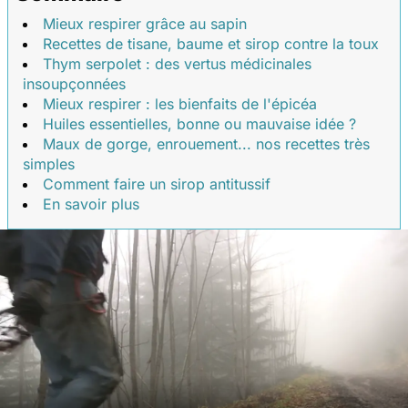
Mieux respirer grâce au sapin
Recettes de tisane, baume et sirop contre la toux
Thym serpolet : des vertus médicinales
insoupçonnées
Mieux respirer : les bienfaits de l'épicéa
Huiles essentielles, bonne ou mauvaise idée ?
Maux de gorge, enrouement... nos recettes très
simples
Comment faire un sirop antitussif
En savoir plus