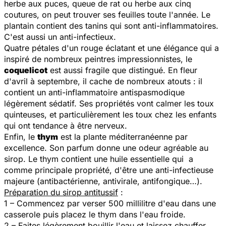
herbe aux puces, queue de rat ou herbe aux cinq
coutures, on peut trouver ses feuilles toute l'année. Le
plantain contient des tanins qui sont anti-inflammatoires.
C'est aussi un anti-infectieux.
Quatre pétales d'un rouge éclatant et une élégance qui a
inspiré de nombreux peintres impressionnistes, le
coquelicot
est aussi fragile que distingué. En fleur
d'avril à septembre, il cache de nombreux atouts : il
contient un anti-inflammatoire antispasmodique
légèrement sédatif. Ses propriétés vont calmer les toux
quinteuses, et particulièrement les toux chez les enfants
qui ont tendance à être nerveux.
Enfin, le
thym
est la plante méditerranéenne par
excellence. Son parfum donne une odeur agréable au
sirop. Le thym contient une huile essentielle qui a
comme principale propriété, d'être une anti-infectieuse
majeure (antibactérienne, antivirale, antifongique…).
Préparation du sirop antitussif
:
1 – Commencez par verser 500 millilitre d'eau dans une
casserole puis placez le thym dans l'eau froide.
2 – Faites légèrement bouillir l'eau et laissez chauffer