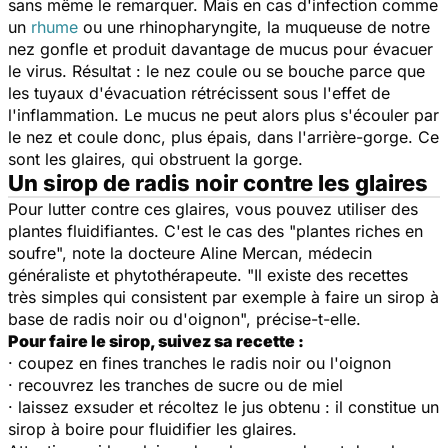
sans même le remarquer. Mais en cas d'infection comme
un
rhume
ou une rhinopharyngite, la muqueuse de notre
nez gonfle et produit davantage de mucus pour évacuer
le virus. Résultat : le nez coule ou se bouche parce que
les tuyaux d'évacuation rétrécissent sous l'effet de
l'inflammation. Le mucus ne peut alors plus s'écouler par
le nez et coule donc, plus épais, dans l'arrière-gorge. Ce
sont les glaires, qui obstruent la gorge.
Un sirop de radis noir contre les glaires
Pour lutter contre ces glaires, vous pouvez utiliser des
plantes fluidifiantes. C'est le cas des "
plantes riches en
soufre
", note la docteure Aline Mercan, médecin
généraliste et phytothérapeute.
"
Il existe des recettes
très simples qui consistent par exemple à faire un sirop à
base de radis noir ou d'oignon
", précise-t-elle.
Pour faire le sirop, suivez sa recette :
· coupez en fines tranches le radis noir ou l'oignon
· recouvrez les tranches de sucre ou de miel
· laissez exsuder et récoltez le jus obtenu : il constitue un
sirop à boire pour fluidifier les glaires.