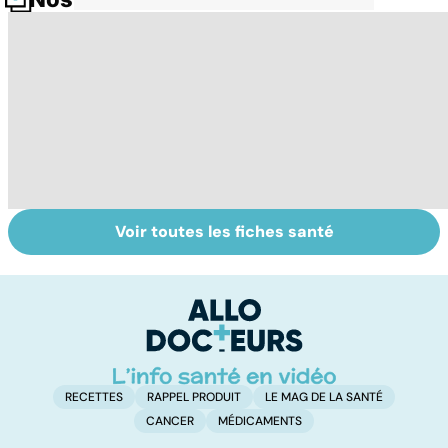
Voir toutes les fiches santé
Inflammation des
Retrouver du
Le
amygdales : que
tonus grâce aux
po
faire en cas
plantes
m
d'angine ?
RECETTES
RAPPEL PRODUIT
LE MAG DE LA SANTÉ
CANCER
MÉDICAMENTS