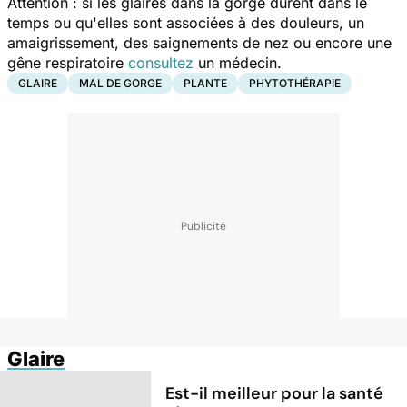
Attention : si les glaires dans la gorge durent dans le
temps ou qu'elles sont
associées à des douleurs, un
amaigrissement, des saignements de nez ou encore une
gêne respiratoire
consultez
un médecin
.
GLAIRE
MAL DE GORGE
PLANTE
PHYTOTHÉRAPIE
Glaire
Est-il meilleur pour la santé