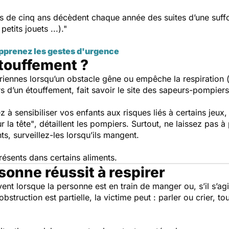
 de cinq ans décèdent chaque année des suites d’une suffoca
etits jouets ...)."
pprenez les gestes d'urgence
touffement ?
iennes lorsqu’un obs­tacle gêne ou empêche la respiration (l’
ors d’un étouffement, fait savoir le site des sapeurs-pompiers
z à sensibiliser vos enfants aux risques liés à certains jeux
,
r la tête"
, détaillent les pompiers. Surtout, ne laissez pas 
ts, surveillez-les lorsqu’ils mangent.
ésents dans certains aliments.
sonne réussit à respirer
vent lorsque la personne est en train de man­ger ou, s’il s’ag
’obstruction est partielle, la victime peut : parler ou crier, 