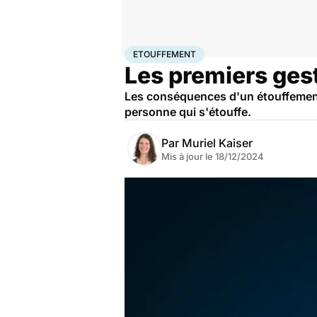
Accueil
Santé
Urgences
Etouffement
ETOUFFEMENT
Les premiers ges
Les conséquences d'un étouffement 
personne qui s'étouffe.
Par
Muriel Kaiser
Mis à jour le
18/12/2024