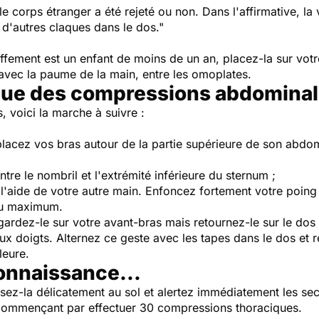
 corps étranger a été rejeté ou non. Dans l'affirmative, la 
er d'autres claques dans le dos."
ffement est un enfant de moins de un an, placez-la sur votre
 avec
la paume de la main, entre les omoplates.
ique des compressions abdomina
 voici la marche à suivre :
 placez vos bras autour de la partie supérieure de son abdo
re le nombril et l'extrémité inférieure du sternum ;
l'aide de votre autre main. Enfoncez fortement votre poing 
au maximum.
ardez-le sur votre avant-bras mais retournez-le sur le dos 
ux doigts. Alternez ce geste avec les tapes dans le dos et 
leure.
connaissance...
sez-la délicatement au sol et alertez immédiatement les se
commençant par effectuer 30 compressions thoraciques.