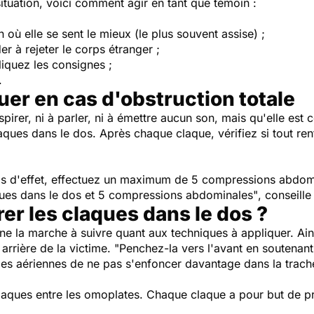
ituation, voici comment agir en tant que témoin :
on où elle se sent le mieux (le plus souvent assise) ;
er à rejeter le corps étranger ;
iquez les consignes ;
.
uer en cas d'obstruction totale
spirer, ni à parler, ni à émettre aucun son, mais qu'elle es
ues dans le dos. Après chaque claque, vérifiez si tout rent
pas d'effet, effectuez un maximum de 5 compressions abdomi
aques dans le dos et 5 compressions abdominales"
, conseille
r les claques dans le dos ?
e la marche à suivre quant aux techniques à appliquer. Ains
arrière de la victime.
"Penchez-la vers l'avant en soutenant
oies aériennes de ne pas s'enfoncer davantage dans la trach
laques entre les omoplates. Chaque claque a pour but de 