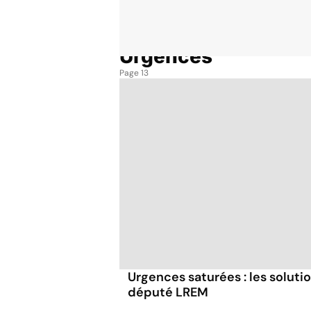
Urgences
Accueil
Santé
Urgences
Page 13
Urgences saturées : les soluti
député LREM