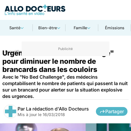
Santé
Bien-être
Famille
Émissions
Urgences : le "no bed challenge"
Accueil
Santé
Urgences
pour diminuer le nombre de
brancards dans les couloirs
Avec le "No Bed Challenge", des médecins
comptabilisent le nombre de patients qui passent la nuit
sur un brancard pour alerter sur la situation explosive
des urgences.
Par
La rédaction d'Allo Docteurs
Partager
Mis à jour le
16/03/2018