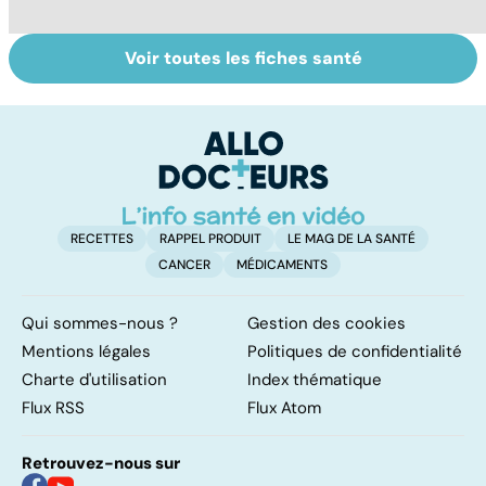
Voir toutes les fiches santé
Tout savoir sur
Inflammation des
Su
les infections
amygdales : que
le
pulmonaires
faire en cas
l'
d'angine ?
RECETTES
RAPPEL PRODUIT
LE MAG DE LA SANTÉ
CANCER
MÉDICAMENTS
Qui sommes-nous ?
Gestion des cookies
Mentions légales
Politiques de confidentialité
Charte d'utilisation
Index thématique
Flux RSS
Flux Atom
Retrouvez-nous sur