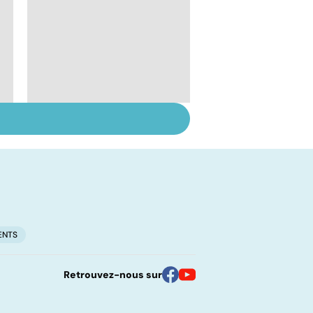
Inflammation des
amygdales : que faire
en cas d'angine ?
ENTS
Retrouvez-nous sur