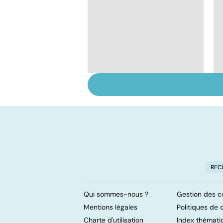
Pneumothorax :
quand l'air s'échappe
des poumons
REC
Qui sommes-nous ?
Gestion des c
Mentions légales
Politiques de c
Charte d'utilisation
Index thémati