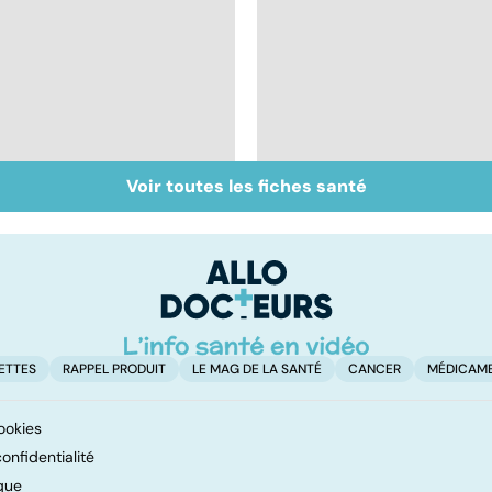
Voir toutes les fiches santé
La méningite : à
Tout savoir sur les
traiter en urgence
infections
pulmonaires
ETTES
RAPPEL PRODUIT
LE MAG DE LA SANTÉ
CANCER
MÉDICAM
ookies
onfidentialité
que