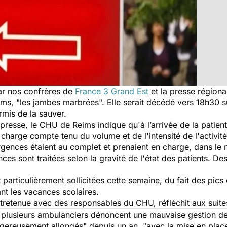
par nos confrères de
France 3 Grand Est
et la presse régional
ms, "
les jambes marbrées
". Elle serait décédé vers 18h30 
rmis de la sauver.
resse, le CHU de Reims indique qu'à l’arrivée de la patient
n charge compte tenu du volume et de l'intensité de l'activi
urgences étaient au complet et prenaient en charge, dans le
nces sont traitées selon la gravité de l'état des patients. D
particulièrement sollicitées cette semaine, du fait des pics 
ant les vacances scolaires.
entretenue avec des responsables du CHU, réfléchit aux suites
 plusieurs ambulanciers dénoncent une mauvaise gestion de
gereusement allongés
" depuis un an, "
avec la mise en plac