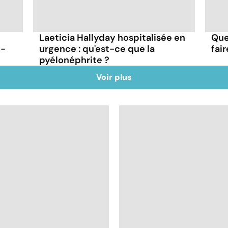
Laeticia Hallyday hospitalisée en
Que
t-
urgence : qu'est-ce que la
fai
pyélonéphrite ?
Voir plus