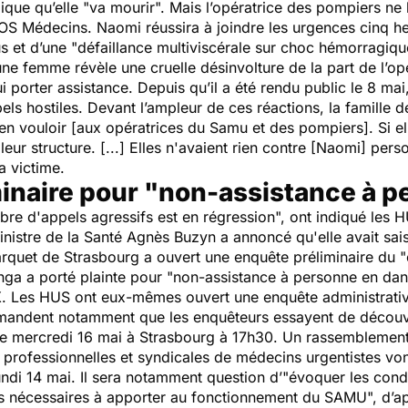
ique qu’elle "
va mourir
". Mais l’opératrice des pompiers ne 
OS Médecins. Naomi réussira à joindre les urgences cinq h
s et d’une "
défaillance multiviscérale sur choc hémorragiqu
eune femme révèle une cruelle désinvolture de la part de l’o
i porter assistance. Depuis qu’il a été rendu public le 8 ma
ls hostiles. Devant l’ampleur de ces réactions, la famille 
en vouloir
[aux opératrices du Samu et des pompiers]
. Si e
eur structure. [...] Elles n'avaient rien contre [Naomi] per
a victime.
inaire pour "non-assistance à p
bre d'appels agressifs est en régression
", ont indiqué les 
inistre de la Santé Agnès Buzyn a annoncé qu'elle avait saisi
parquet de Strasbourg a ouvert une enquête préliminaire du "
nga a porté plainte pour "
non-assistance à personne en da
 X. Les HUS ont eux-mêmes ouvert une enquête administrati
ndent notamment que les enquêteurs essayent de découvri
ue mercredi 16 mai à Strasbourg à 17h30. Un rassemblement à
professionnelles et syndicales de médecins urgentistes vont
ndi 14 mai. Il sera notamment question d’"
évoquer les cond
ns nécessaires à apporter au fonctionnement du SAMU
", d’