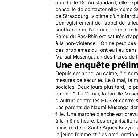
appelle le 15. Au standard, elle expl
conseille de contacter elle-même S
de Strasbourg, victime d’un infarctu
L’enregistrement de l’appel de la j
souffrance de Naomi et refuse de lu
Samu du Bas-Rhin est saturée d’appe
à la non-violence. "
On ne peut pas 
des problèmes qui ont eu lieu dans l
Martial Musenga, un des frères de l
Une enquête prélim
Depuis cet appel au calme, "
le nom
mesures de sécurité. Le 8 mai, la m
sociales. Deux jours plus tard, le 
en péril
". Le 11 mai, la famille Muse
d'autrui
" contre les HUS et contre
Les parents de Naomi Musenga dema
fille. Une marche blanche est prév
à la même heure. Les organisations 
ministre de la Santé Agnès Buzyn lu
la jeune femme et "
les amélioratio