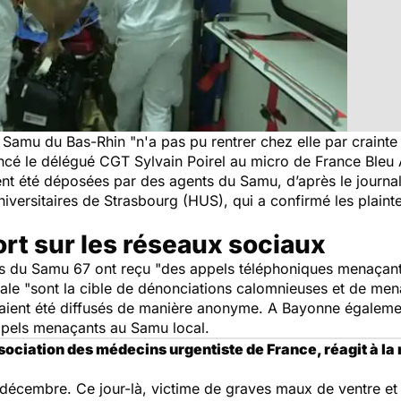
u Samu du Bas-Rhin "
n'a pas pu rentrer chez elle par crainte
ncé le délégué CGT Sylvain Poirel au micro de France Bleu A
aient été déposées par des agents du Samu, d’après le journa
iversitaires de Strasbourg (HUS), qui a confirmé les plain
t sur les réseaux sociaux
ts du Samu 67 ont reçu "
des appels téléphoniques menaçants
ale "
sont la cible de dénonciations calomnieuses et de men
raient été diffusés de manière anonyme. A Bayonne égalem
appels menaçants au Samu local.
ssociation des médecins urgentiste de France, réagit à la
écembre. Ce jour-là, victime de graves maux de ventre et 