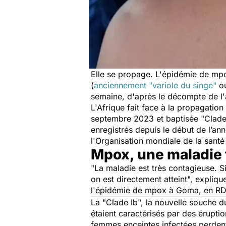
Elle se propage. L'épidémie de mpo
(
anciennement "variole du singe"
ou
semaine, d'après le décompte de l'
L'Afrique fait face à la propagation
septembre 2023 et baptisée "Clade I
enregistrés depuis le début de l’ann
l'Organisation mondiale de la santé
Mpox, une maladie 
"La maladie est très contagieuse. S
on est directement atteint",
explique
l'épidémie de mpox à Goma, en R
La "Clade Ib", la nouvelle souche d
étaient caractérisés par des éruption
femmes enceintes infectées perden