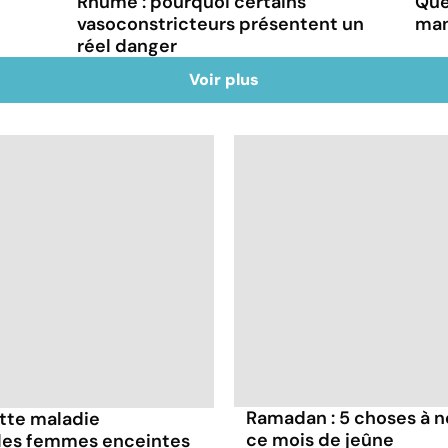
Rhume : pourquoi certains
Que
vasoconstricteurs présentent un
man
réel danger
Voir plus
Ramadan : 5 choses à n
ette maladie
ce mois de jeûne
 les femmes enceintes