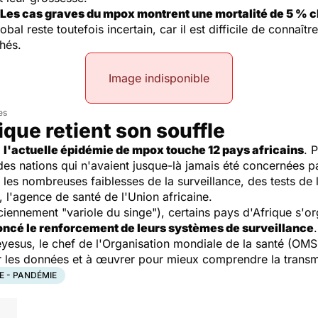
Les cas graves du mpox montrent une mortalité de 5 % ch
obal reste toutefois incertain, car il est difficile de connaî
chés.
Image indisponible
es
ique retient son souffle
,
l'actuelle épidémie de mpox touche 12 pays africains
. 
es nations qui n'avaient jusque-là jamais été concernées p
e les nombreuses faiblesses de la surveillance, des tests de
, l'agence de santé de l'Union africaine.
iennement "variole du singe"), certains pays d'Afrique s'o
nnoncé le renforcement de leurs systèmes de surveillance
esus, le chef de l'Organisation mondiale de la santé (OM
er les données et à œuvrer pour mieux comprendre la transm
E - PANDÉMIE