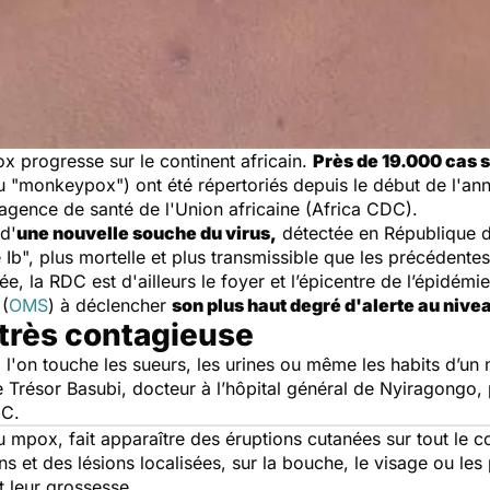
x progresse sur le continent africain.
Près de 19.000 cas 
 "monkeypox") ont été répertoriés depuis le début de l'ann
agence de santé de l'Union africaine (Africa CDC).
 d'
une nouvelle souche du virus,
détectée en République 
b", plus mortelle et plus transmissible que les précédente
ée, la RDC est d'ailleurs le foyer et l’épicentre de l’épidém
 (
OMS
) à déclencher
son plus haut degré d'alerte au nive
très contagieuse
i l'on touche les sueurs, les urines ou même les habits d’un
 Trésor Basubi, docteur à l’hôpital général de Nyiragongo, 
DC.
u mpox, fait apparaître des éruptions cutanées sur tout le 
s et des lésions localisées, sur la bouche, le visage ou les 
t leur grossesse.