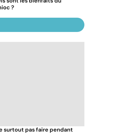
ls sont les bienfaits du
ioc ?
e surtout pas faire pendant