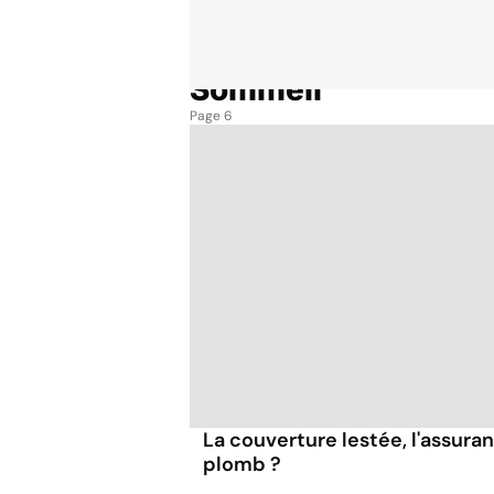
Sommeil
Accueil
Thématiques
Sommeil
Page 6
La couverture lestée, l'assur
plomb ?