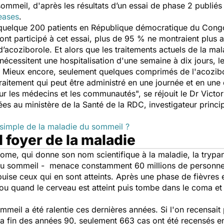
sommeil, d'après les résultats d’un essai de phase 2 publi
eases
.
 quelque 200 patients en République démocratique du Congo
 ont participé à cet essai, plus de 95 % ne montraient plu
acoziborole. Et alors que les traitements actuels de la mal
 nécessitent une hospitalisation d'une semaine à dix jours
al. Mieux encore, seulement quelques comprimés de l'acozibo
 traitement qui peut être administré en une journée et en un
pour les médecins et les communautés",
se réjouit le
Dr Victor
es au ministère de la Santé de la RDC, investigateur principa
 simple de la maladie du sommeil ?
 foyer de la maladie
some, qui donne son nom scientifique à la maladie, la tryp
du sommeil
- menace constamment 60 millions de personnes
ise ceux qui en sont atteints. Après une phase de fièvres 
ent fou quand le cerveau est atteint puis tombe dans le coma
meil a été ralentie ces dernières années. Si l'on recensait
a fin des années 90, seulement 663 cas ont été recensés e