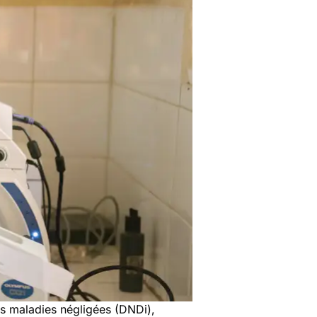
s maladies négligées (DND
i
)
,