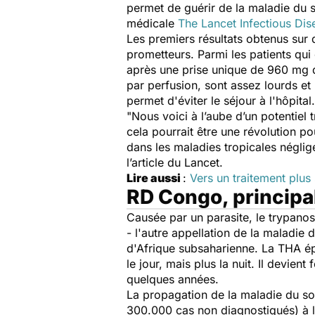
permet de guérir de la maladie du 
médicale
The Lancet Infectious Dis
Les premiers résultats obtenus sur
prometteurs. Parmi les patients qui
après une prise unique de 960 mg d’
par perfusion, sont assez lourds et
permet d'éviter le séjour à l'hôpit
"
Nous voici à l’aube d’un potentiel
cela pourrait être une révolution 
dans les maladies tropicales négligé
l’article du Lancet.
Lire aussi
:
Vers un traitement plus
RD Congo, principal
Causée par un parasite, le trypano
- l'autre appellation de la
maladie 
d'Afrique subsaharienne. La THA épu
le jour, mais plus la nuit. Il devi
quelques années.
La propagation de la maladie du som
300.000 cas non diagnostiqués) à l