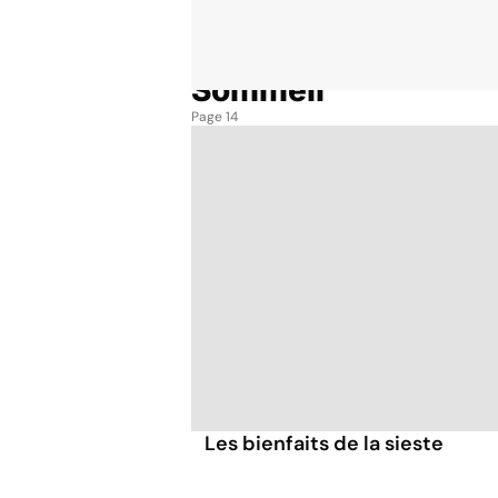
Sommeil
Accueil
Thématiques
Sommeil
Page 14
Les bienfaits de la sieste