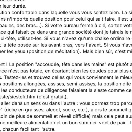
n leur durée.
ition confortable dans laquelle vous vous sentez bien. La si
s n'importe quelle position pour celui qui sait faire. Il est 
ules, des bras...). Si votre bureau ferme à clé, sortez votr
nce qui faisait ça dans une grande société dont je tairais le 
pui-tête, utilisez-les. Si vous n'avez qu'une chaise ordinai
 la tête posée sur les avant-bras, vers l'avant. Si vous n'a
mer les yeux (position de méditation). Mais bien sûr, c'est 
dent ! La position "accoudée, tête dans les mains" est plutôt 
ce n'est pas totale, en écartant bien les coudes pour plus de 
. Testez-les et trouvez celles qui vous conviennent le mie
 positions allongées, assises, semi-assises, la position dite
les conducteurs de diligences faisaient la sieste comme cela
te/siestefr.htm (c'est gratuit).
eut aller dans un sens ou dans l'autre : vous dormez trop pa
e" (riche en graisses, alcool, sucre, etc.), alors le sommeil 
oin de plus de sommeil et réveil difficile) mais cela peut aus
 Une meilleure alimentation et un bon sommeil vont de pair. 
chacun facilitant l'autre.