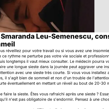
r Smaranda Leu-Semenescu, cons
mmeil
ous réveillez pour votre travail ou si vous avez une insomni
 ce rythme ne perturbe pas votre vie sociale et profession
puis longtemps il vaut mieux consulter. Le médecin pourra 
aire une longue sieste dans la journée peut aggraver une in
tention avec une sieste très courte. Si vous vous installez av
 il s'agit bien de sommeil et non d'un trouble de l'attentio
ourte éventuellement en mettant un réveil au bout de 20-30 
 faire la sieste. Êtes vous rafraichi après une sieste ? Ess
u'il n'est pas obligatoire de s'endormir. Pensez à une chos