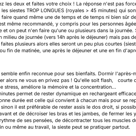
les deux et faites votre choix ! La réponse n'est pas for
que les siestes TROP LONGUES (royales > 45 minutes) qui son
 faire quand même une de temps et de temps ni bien sûr de
 c'est même recommandé, y compris pour les personnes âgée
te et on peut n'en faire qu'une ou plusieurs dans la journée. 
en milieu de journée (vers 14h après le déjeuner) mais pas d
faites plusieurs alors elles seront un peu plus courtes (sies
 ou fin de matinée, une après le déjeuner et une en fin d'ap
semble enfin reconnue pour ses bienfaits. Dormir l'après-
r alors ne vous en privez pas ! Qu'elle soit flash, courte o
 le stress, améliore la mémoire et la concentration...
inutes permet de rester dynamique en rechargeant efficaceme
bonne durée est celle qui convient à chacun mais pour se re
sinon il est préférable de rester assis le dos droit, si poss
avant et de décroiser les bras et les jambes, de fermer les 
rythme de ses pensées, de décontracter tous les muscles d
ain ou même au travail, la sieste peut se pratiquer partout.