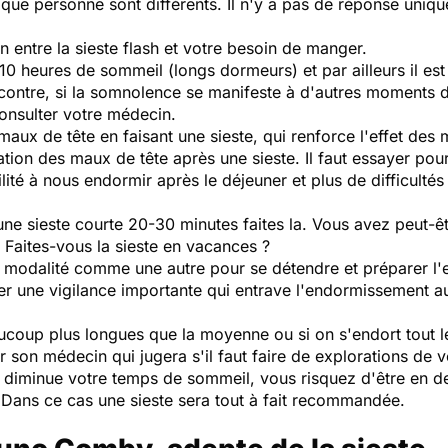
ue personne sont différents. Il n'y a pas de réponse uniqu
n entre la sieste flash et votre besoin de manger.
0 heures de sommeil (longs dormeurs) et par ailleurs il est 
contre, si la somnolence se manifeste à d'autres moments d
consulter votre médecin.
maux de tête en faisant une sieste, qui renforce l'effet de
tion des maux de tête après une sieste. Il faut essayer pour
lité à nous endormir après le déjeuner et plus de difficulté
e une sieste courte 20-30 minutes faites la. Vous avez peut
Faites-vous la sieste en vacances ?
e modalité comme une autre pour se détendre et préparer l
ner une vigilance importante qui entrave l'endormissement au
coup plus longues que la moyenne ou si on s'endort tout le
r son médecin qui jugera s'il faut faire de explorations de 
rd diminue votre temps de sommeil, vous risquez d'être en de
. Dans ce cas une sieste sera tout à fait recommandée.