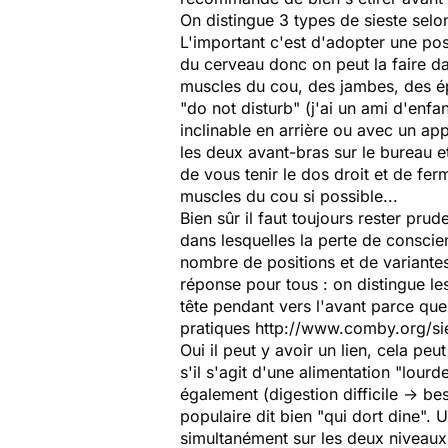
On distingue 3 types de sieste selo
L'important c'est d'adopter une pos
du cerveau donc on peut la faire dan
muscles du cou, des jambes, des épa
"do not disturb" (j'ai un ami d'enfa
inclinable en arrière ou avec un ap
les deux avant-bras sur le bureau et
de vous tenir le dos droit et de fer
muscles du cou si possible...
Bien sûr il faut toujours rester pru
dans lesquelles la perte de conscien
nombre de positions et de variantes
réponse pour tous : on distingue les
tête pendant vers l'avant parce que 
pratiques http://www.comby.org/sies
Oui il peut y avoir un lien, cela p
s'il s'agit d'une alimentation "lourd
également (digestion difficile -> bes
populaire dit bien "qui dort dine".
simultanément sur les deux niveaux, 