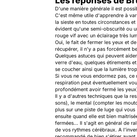
Les réponses de Br
D'une manière générale il est possib
C'est même utile d'apprendre à varie
la sieste en toutes circonstances et 
évident qu'une semi-obscurité ou un
rouge vif avec un éclairage très lu
Oui, le fait de fermer les yeux et 
récupérer, il n'y a pas forcément 
Quelques astuces qui peuvent aider 
verre d'eau, quelques étirements et
se coucher ainsi que la lumière tro
Si vous ne vous endormez pas, ce n
respiration peut éventuellement vou
profondément avoir fermé les yeux
Il y a d'autres techniques que la r
sons), le mental (compter les mouto
plus sur une piste de luge qui vou
ensuite quand elle est bien maitri
fermées... Il s'agit en général de 
de vos rythmes cérébraux. A l'inverse
recommandé de bien s'étirer avant 