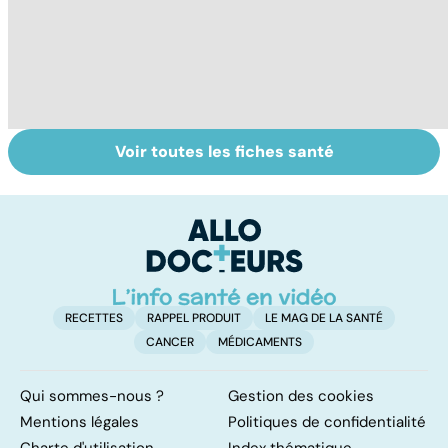
Voir toutes les fiches santé
Bien dormir,
Fatigue
M
mais... sans
chronique : un
an
médicaments !
syndrome mal
co
connu
RECETTES
RAPPEL PRODUIT
LE MAG DE LA SANTÉ
CANCER
MÉDICAMENTS
Qui sommes-nous ?
Gestion des cookies
Mentions légales
Politiques de confidentialité
Charte d'utilisation
Index thématique