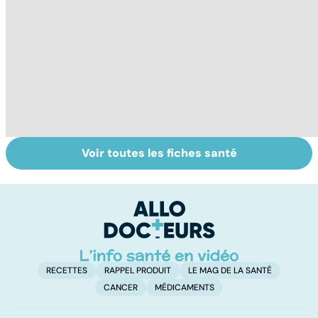
Voir toutes les fiches santé
Le TDAH, un
Narcolepsie : des
Bi
trouble de
crises de
ma
l'attention avec
sommeil
m
ou sans
involontaires
hyperactivité
RECETTES
RAPPEL PRODUIT
LE MAG DE LA SANTÉ
CANCER
MÉDICAMENTS