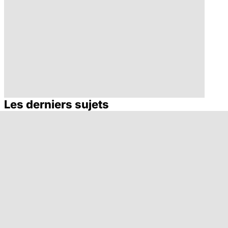
Les derniers sujets
Troubles
Anorexie : un
obsessionnels
trouble du
compulsifs : les
comportement
enfants comme
alimentaire
les adultes
majeur