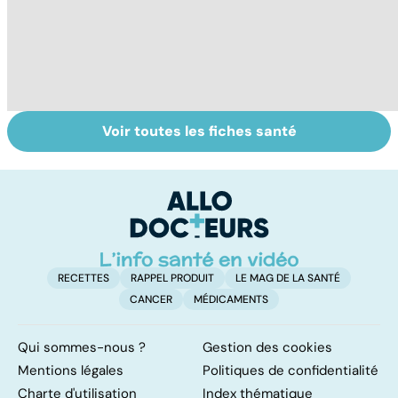
Voir toutes les fiches santé
HPV : tout savoir
Le TDAH, un
A
sur les
trouble de
va
papillomavirus
l'attention avec
cé
ou sans
é
hyperactivité
t
RECETTES
RAPPEL PRODUIT
LE MAG DE LA SANTÉ
CANCER
MÉDICAMENTS
Qui sommes-nous ?
Gestion des cookies
Mentions légales
Politiques de confidentialité
Charte d'utilisation
Index thématique