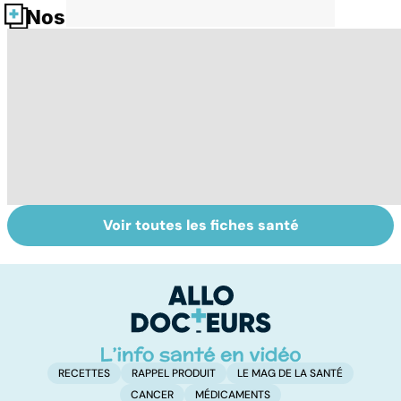
Nos fiches santé
Voir toutes les fiches santé
Le TDAH, un
Alimentation :
Le
trouble de
mangeons-nous
c
l'attention avec
trop de
i
ou sans
protéines ?
p
hyperactivité
RECETTES
RAPPEL PRODUIT
LE MAG DE LA SANTÉ
CANCER
MÉDICAMENTS