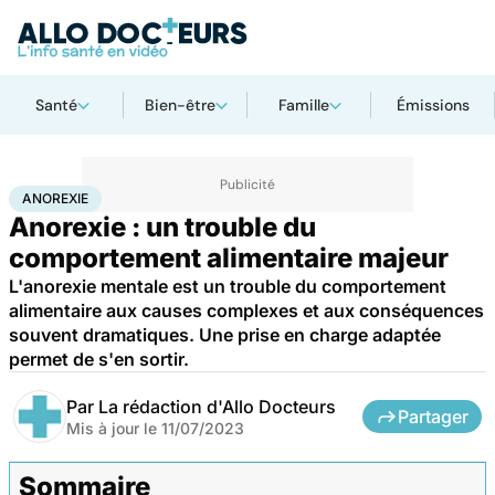
Santé
Bien-être
Famille
Émissions
Accueil
Bien-être
Psycho
Anorexie
ANOREXIE
Anorexie : un trouble du
comportement alimentaire majeur
L'anorexie mentale est un trouble du comportement
alimentaire aux causes complexes et aux conséquences
souvent dramatiques. Une prise en charge adaptée
permet de s'en sortir.
Par
La rédaction d'Allo Docteurs
Partager
Mis à jour le
11/07/2023
Sommaire