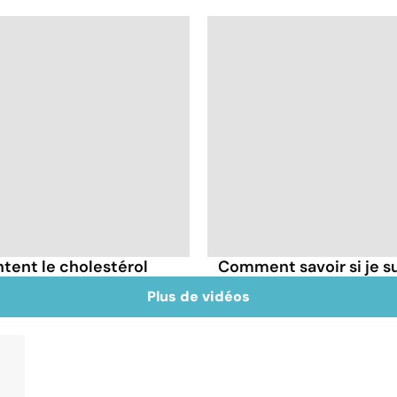
tent le cholestérol
Comment savoir si je 
Plus de vidéos