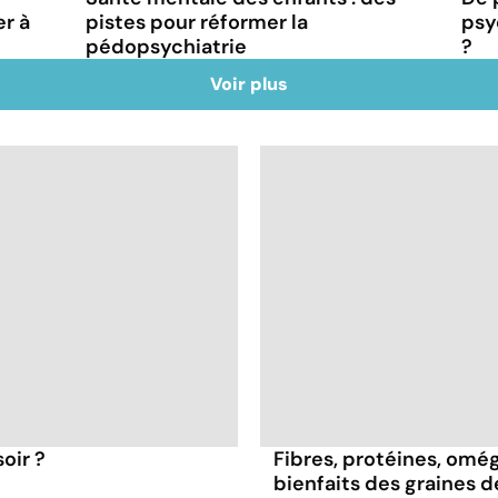
r à
pistes pour réformer la
psy
pédopsychiatrie
?
Voir plus
oir ?
Fibres, protéines, oméga
bienfaits des graines 