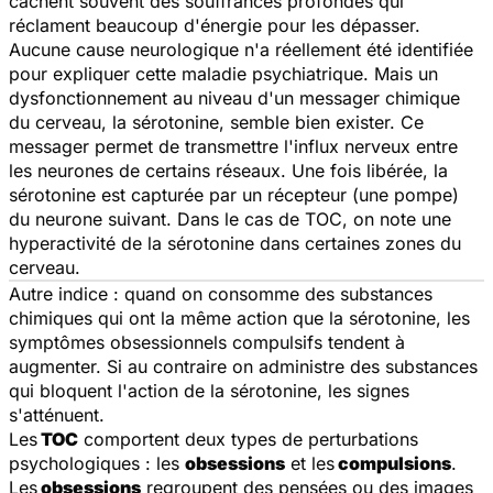
cachent souvent des souffrances profondes qui
réclament beaucoup d'énergie pour les dépasser.
Aucune cause neurologique n'a réellement été identifiée
pour expliquer cette maladie psychiatrique. Mais un
dysfonctionnement au niveau d'un messager chimique
du cerveau, la sérotonine, semble bien exister. Ce
messager permet de transmettre l'influx nerveux entre
les neurones de certains réseaux. Une fois libérée, la
sérotonine est capturée par un récepteur (une pompe)
du neurone suivant. Dans le cas de TOC, on note une
hyperactivité de la sérotonine dans certaines zones du
cerveau.
Autre indice : quand on consomme des substances
chimiques qui ont la même action que la sérotonine, les
symptômes obsessionnels compulsifs tendent à
augmenter. Si au contraire on administre des substances
qui bloquent l'action de la sérotonine, les signes
s'atténuent.
Les
TOC
comportent deux types de perturbations
psychologiques : les
obsessions
et les
compulsions
.
Les
obsessions
regroupent des pensées ou des images