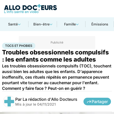
Santé
Bien-être
Famille
Émissions
Accueil
Bien-être
Psycho
Tocs et phobies
TOCS ET PHOBIES
Troubles obsessionnels compulsifs
: les enfants comme les adultes
Les troubles obsessionnels compulsifs (TOC), touchent
aussi bien les adultes que les enfants. D'apparence
inoffensifs, ces rituels répétés en permanence peuvent
pourtant vite tourner au cauchemar pour l'enfant.
Comment y faire face ? Peut-on en guérir ?
Par
La rédaction d'Allo Docteurs
Partager
Mis à jour le
04/11/2021