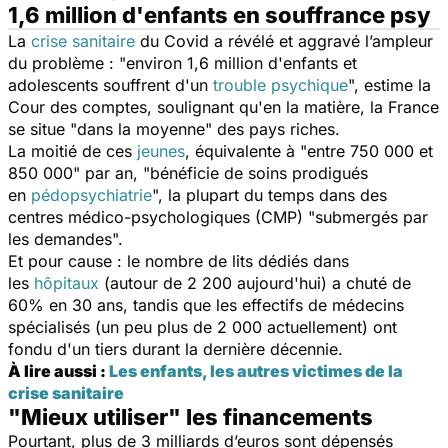
1,6 million d'enfants en souffrance psy
La
crise sanitaire
du Covid
a révélé et aggravé l’ampleur
du problème : "
environ 1,6 million d'enfants et
adolescents souffrent d'un
trouble psychique
", estime la
Cour des comptes, soulignant qu'en la matière, la France
se situe "dans la moyenne" des pays riches.
La moitié de ces
jeunes
, équivalente à "
entre 750 000 et
850 000
" par an, "
bénéficie de soins prodigués
en
pédopsychiatrie
", la plupart du temps dans des
centres médico-psychologiques (CMP) "
submergés par
les demandes
".
Et pour cause : le nombre de lits dédiés dans
les
hôpitaux
(autour de 2 200 aujourd'hui) a chuté de
60% en 30 ans, tandis que les effectifs de médecins
spécialisés (un peu plus de 2 000 actuellement) ont
fondu d'un tiers durant la dernière décennie.
À lire aussi :
Les enfants, les autres victimes de la
crise sanitaire
"Mieux utiliser" les financements
Pourtant, plus de 3 milliards d’euros sont dépensés