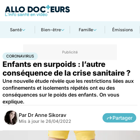
Santé
Bien-être
Famille
Émissions
Accueil
Santé
Coronavirus
CORONAVIRUS
Enfants en surpoids : l’autre
conséquence de la crise sanitaire ?
Une nouvelle étude révèle que les restrictions liées aux
confinements et isolements répétés ont eu des
conséquences sur le poids des enfants. On vous
explique.
Par
Dr Anne Sikorav
Partager
Mis à jour le
26/04/2022