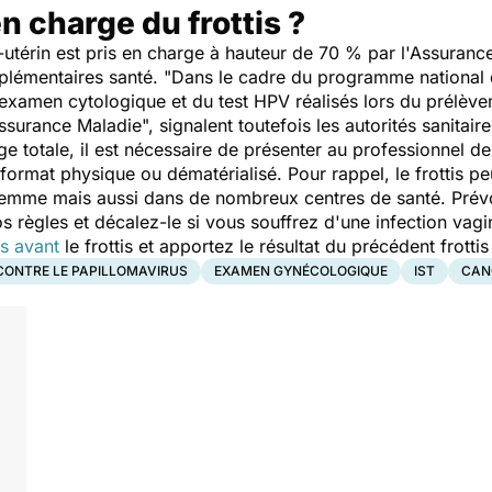
en charge du frottis ?
co-utérin est pris en charge à hauteur de 70 % par l'Assuranc
lémentaires santé. "
Dans le cadre du programme national 
 l’examen cytologique et du test HPV réalisés lors du prélèv
Assurance Maladie
", signalent toutefois les autorités sanitair
ge totale, il est nécessaire de présenter au professionnel de 
ormat physique ou dématérialisé. Pour rappel, le frottis pe
femme mais aussi dans de nombreux centres de santé. Prév
s règles et décalez-le si vous souffrez d'une infection vagi
s avant
le frottis et apportez le résultat du précédent frottis
CONTRE LE PAPILLOMAVIRUS
EXAMEN GYNÉCOLOGIQUE
IST
CAN