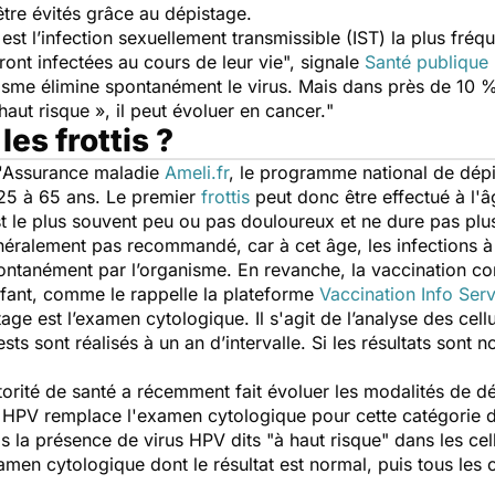
être évités grâce au dépistage.
est l’infection sexuellement transmissible (IST) la plus fréqu
nt infectées au cours de leur vie
", signale
Santé publique
ganisme élimine spontanément le virus. Mais dans près de 10 
 haut risque », il peut évoluer en cancer.
"
s frottis ?
l'Assurance maladie
Ameli.fr
, le programme national de dépi
25 à 65 ans. Le premier
frottis
peut donc être effectué à l'âg
st le plus souvent peu ou pas douloureux et ne dure pas plu
énéralement pas recommandé, car à cet âge, les infections 
spontanément par l’organisme. En revanche, la vaccination 
nfant, comme le rappelle la plateforme
Vaccination Info Ser
age est l’examen cytologique. Il s'agit de l’analyse des cellu
sts sont réalisés à un an d’intervalle. Si les résultats sont n
torité de santé a récemment fait évoluer les modalités de dé
HPV remplace l'examen cytologique pour cette catégorie d'
la présence de virus HPV dits "à haut risque" dans les cellul
amen cytologique dont le résultat est normal, puis tous les ci