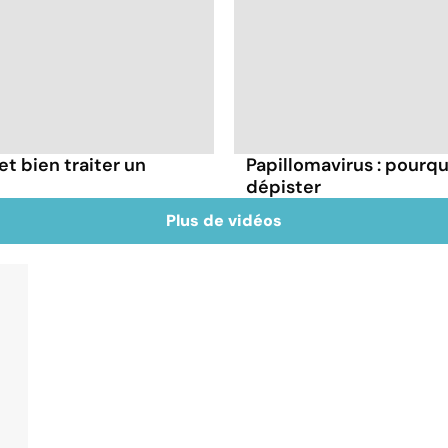
t bien traiter un
Papillomavirus : pourq
dépister
Plus de vidéos