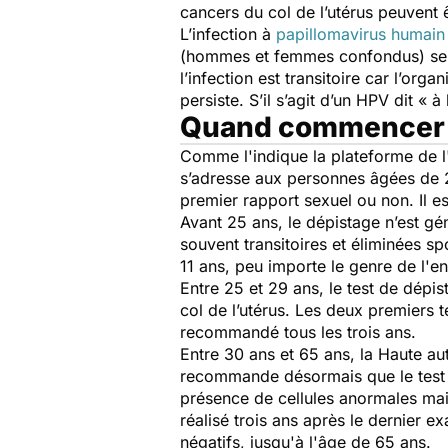
cancers du col de l’utérus peuvent 
L’infection à
papillomavirus humain
(hommes et femmes confondus) sero
l’infection est transitoire car l’or
persiste. S’il s’agit d’un HPV dit « à
Quand commencer le
Comme l'indique la plateforme de 
s’adresse aux personnes âgées de 
premier rapport sexuel ou non. Il e
Avant 25 ans, le dépistage n’est g
souvent transitoires et éliminées 
11 ans, peu importe le genre de l'e
Entre 25 et 29 ans, le test de dépist
col de l’utérus. Les deux premiers te
recommandé tous les trois ans.
Entre 30 ans et 65 ans, la Haute au
recommande désormais que le test 
présence de cellules anormales mais 
réalisé trois ans après le dernier ex
négatifs, jusqu'à l'âge de 65 ans.