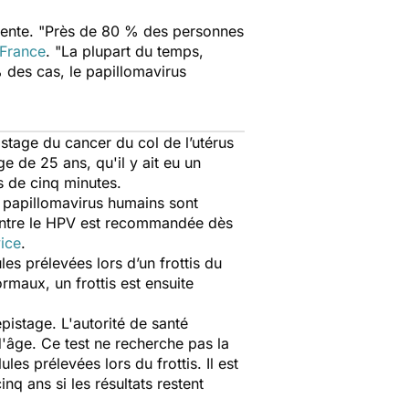
ente. "
Près de 80 % des personnes
 France
. "
La plupart du temps,
% des cas, le papillomavirus
stage du cancer du col de l’utérus
e de 25 ans, qu'il y ait eu un
s de cinq minutes.
à papillomavirus humains sont
contre le HPV est recommandée dès
vice
.
les prélevées lors d’un frottis du
ormaux, un frottis est ensuite
pistage. L'autorité de santé
âge. Ce test ne recherche pas la
es prélevées lors du frottis. Il est
nq ans si les résultats restent