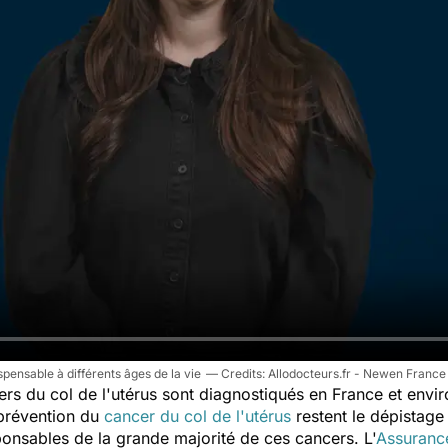
spensable à différents âges de la vie
Allodocteurs.fr - Newen France
s du col de l'utérus sont diagnostiqués en France et envir
prévention du
cancer du col de l'utérus
restent le dépistage 
onsables de la grande majorité de ces cancers. L'
Assuranc